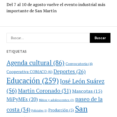
Del 7 al 10 de agosto vuelve el evento industrial más
importante de San Martín
ETIQUETAS
Agenda cultural
(86)
Convocatoria
(4)
Deportes
(26)
Cooperativa COMACO
(6)
Educación
(259)
José León Suárez
(56)
Martín Coronado
(31)
Mascotas
(15)
paseo de la
MiPyMEs
(20)
Niños y adolescentes
(2)
San
costa
(34)
Producción
(5)
Policiales
(1)