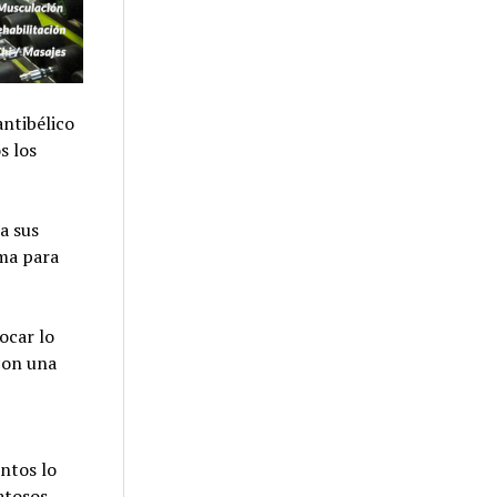
antibélico
s los
a sus
ima para
ocar lo
con una
entos lo
atosos.