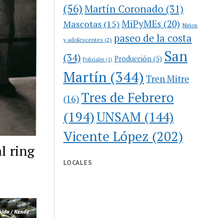
(56)
Martín Coronado
(31)
MiPyMEs
(20)
Mascotas
(15)
Niños
paseo de la costa
y adolescentes
(2)
San
(34)
Producción
(5)
Policiales
(1)
Martín
(344)
Tren Mitre
Tres de Febrero
(16)
(194)
UNSAM
(144)
Vicente López
(202)
l ring
LOCALES