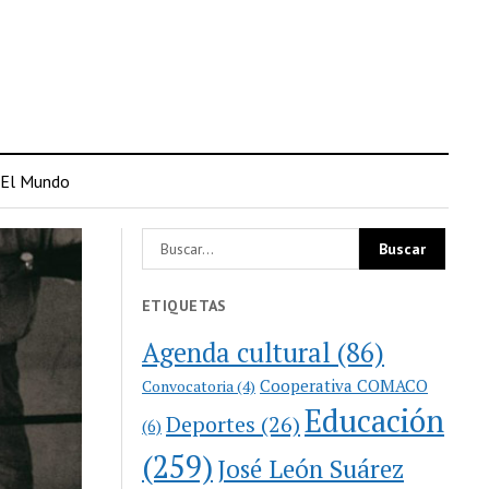
El Mundo
ETIQUETAS
Agenda cultural
(86)
Cooperativa COMACO
Convocatoria
(4)
Educación
Deportes
(26)
(6)
(259)
José León Suárez