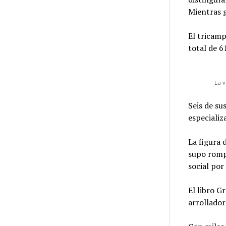
Mientras g
El tricamp
total de 6
La v
Seis de su
especializ
La figura
supo rompe
social por
El libro G
arrollador