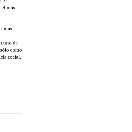
rte,
 el más
ltimas
en uno de
o sólo como
ia social,