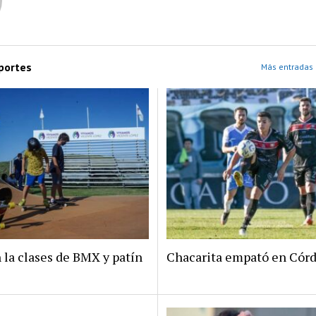
portes
Más entradas 
 la clases de BMX y patín
Chacarita empató en Cór