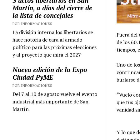
3 actos libertarios en San
Martín, a días del cierre de
la lista de concejales
POR INFORMACIONES
La división interna los libertarios se
Fuera del 
hace notoria de cara al armado
de los 60
político para las próximas elecciones
tiempos, e
y al proyecto que mira el 2027
Uno de lo
Nueva edición de la Expo
contrincan
Ciudad PyME
burlarse d
POR INFORMACIONES
Del 7 al 10 de agosto vuelve el evento
“Vuelo co
industrial más importante de San
que tus oj
Martín
vanidad si
Y lo que d
distinguía