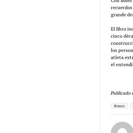
Con miles 
recuerdos 
grande den
El libro i
cinco déca
construcci
los person
atleta ext
el entendi
Publicado 
Boxeo