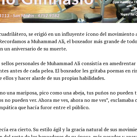
cuadrilátero, se erigió en un influyente ícono del movimiento 
. Recordamos a Muhammad Ali, el boxeador más grande de todo
n un aniversario de su muerte.
s sellos personales de Muhammad Ali consistía en amedrentar 
tes antes de cada pelea. El boxeador les gritaba poemas en r
e ellos y hacer alarde de sus propias habilidades.
mo una mariposa, pico como una abeja, tus puños no pueden t
os no pueden ver. Ahora me ves, ahora no me ves”, exclamaba 
mpática que hacía furor entre el público.
ecía era cierto. Su estilo ágil y la gracia natural de sus movimi
n del resto de los boxeadores de su época, más pesados y apar