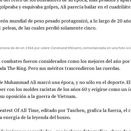
olpeaba y esquivaba golpes, Ali parecía bailar en el cuadriláte
eón mundial de peso pesado protagonizó, a lo largo de 20 año
1 peleas, de las cuales perdió solamente cinco.
ictoria de Ali en 1966 por sobre Cleveland Williams, inmortalizada en una foto ic
s combates fueron considerados como los mejores del año por 
ada The Ring. Pero sus méritos trascendieron las cuerdas.
 de Muhammad Ali marcó una época, y no sólo en el deporte. E
r con los moldes racistas de los años 60 y erigirse como un 
 su oposición a la guerra de Vietnam.
reatest Of All Time, editado por Taschen, grafica la fuerza, el c
a energía de la leyenda del boxeo.