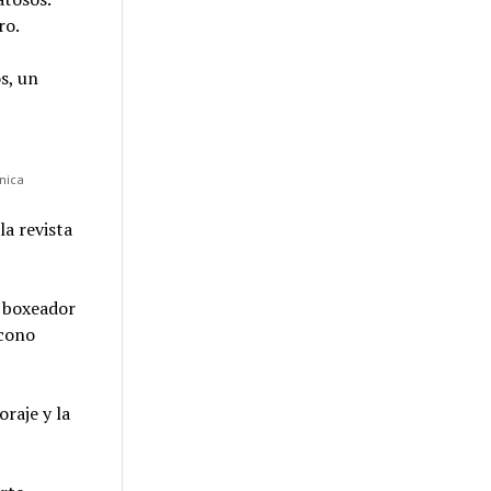
ro.
s, un
ónica
la revista
l boxeador
ícono
oraje y la