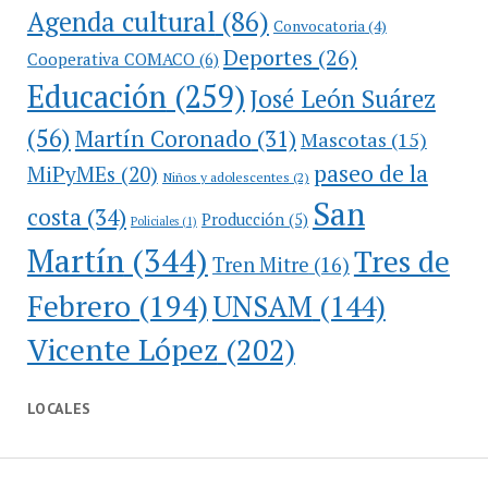
Agenda cultural
(86)
Convocatoria
(4)
Deportes
(26)
Cooperativa COMACO
(6)
Educación
(259)
José León Suárez
(56)
Martín Coronado
(31)
Mascotas
(15)
paseo de la
MiPyMEs
(20)
Niños y adolescentes
(2)
San
costa
(34)
Producción
(5)
Policiales
(1)
Martín
(344)
Tres de
Tren Mitre
(16)
Febrero
(194)
UNSAM
(144)
Vicente López
(202)
LOCALES