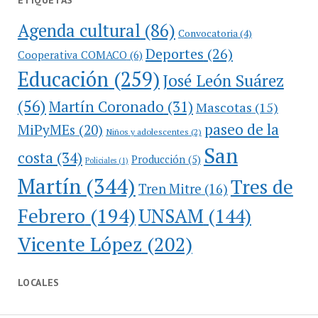
ETIQUETAS
Agenda cultural
(86)
Convocatoria
(4)
Deportes
(26)
Cooperativa COMACO
(6)
Educación
(259)
José León Suárez
(56)
Martín Coronado
(31)
Mascotas
(15)
paseo de la
MiPyMEs
(20)
Niños y adolescentes
(2)
San
costa
(34)
Producción
(5)
Policiales
(1)
Martín
(344)
Tres de
Tren Mitre
(16)
Febrero
(194)
UNSAM
(144)
Vicente López
(202)
LOCALES