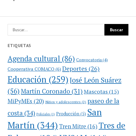
ETIQUETAS
Agenda cultural
(86)
Convocatoria
(4)
Deportes
(26)
Cooperativa COMACO
(6)
Educación
(259)
José León Suárez
(56)
Martín Coronado
(31)
Mascotas
(15)
paseo de la
MiPyMEs
(20)
Niños y adolescentes
(2)
San
costa
(34)
Producción
(5)
Policiales
(1)
Martín
(344)
Tres de
Tren Mitre
(16)