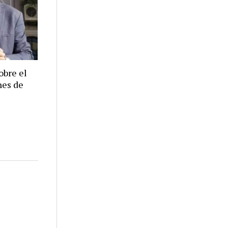
obre el
nes de