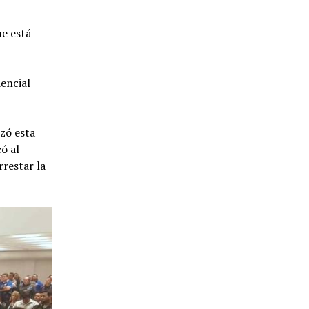
e está
dencial
zó esta
có al
restar la