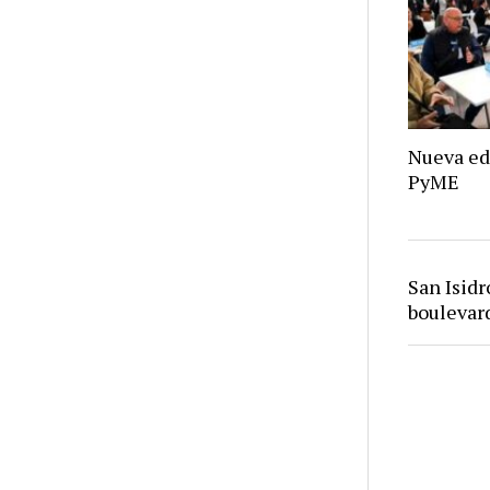
Nueva ed
PyME
San Isid
bouleva