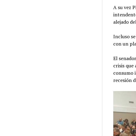
A su vez P
intendent
alejado de
Incluso se
con un pl
El senador
crisis que
consumo i
recesión 