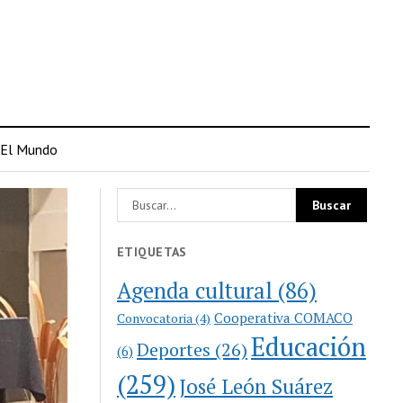
El Mundo
ETIQUETAS
Agenda cultural
(86)
Cooperativa COMACO
Convocatoria
(4)
Educación
Deportes
(26)
(6)
(259)
José León Suárez