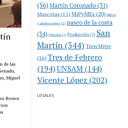
(56)
Martín Coronado
(31)
MiPyMEs
(20)
Mascotas
(15)
Niños
paseo de la costa
y adolescentes
(2)
San
(34)
tín
Producción
(5)
Policiales
(1)
Martín
(344)
Tren Mitre
Tres de Febrero
(16)
n de las
(194)
UNSAM
(144)
 Senado,
mo, Miguel
Vicente López
(202)
LOCALES
rlos Brown
rsos
os