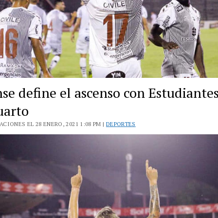
nse define el ascenso con Estudiante
uarto
CIONES EL 28 ENERO, 2021 1:08 PM |
DEPORTES