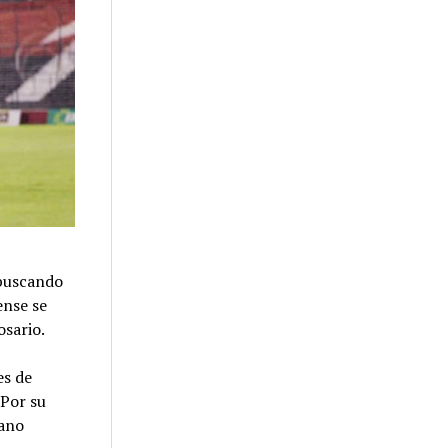
 buscando
ense se
osario.
es de
 Por su
iano