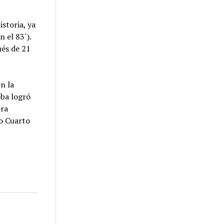
storia, ya
 el 83´).
ués de 21
n la
oba logró
era
ío Cuarto