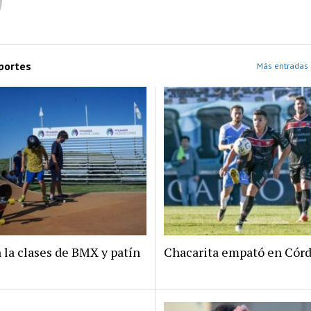
portes
Más entradas 
 la clases de BMX y patín
Chacarita empató en Cór