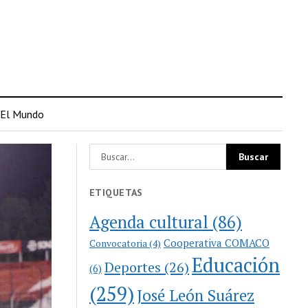
El Mundo
ETIQUETAS
Agenda cultural
(86)
Cooperativa COMACO
Convocatoria
(4)
Educación
Deportes
(26)
(6)
(259)
José León Suárez