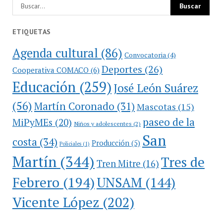
ETIQUETAS
Agenda cultural
(86)
Convocatoria
(4)
Deportes
(26)
Cooperativa COMACO
(6)
Educación
(259)
José León Suárez
(56)
Martín Coronado
(31)
Mascotas
(15)
paseo de la
MiPyMEs
(20)
Niños y adolescentes
(2)
San
costa
(34)
Producción
(5)
Policiales
(1)
Martín
(344)
Tres de
Tren Mitre
(16)
Febrero
(194)
UNSAM
(144)
Vicente López
(202)