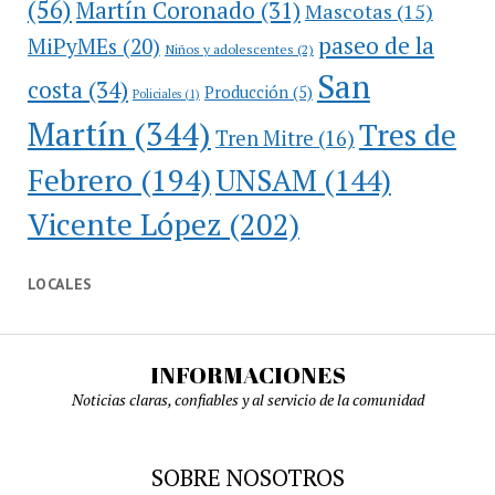
(56)
Martín Coronado
(31)
Mascotas
(15)
paseo de la
MiPyMEs
(20)
Niños y adolescentes
(2)
San
costa
(34)
Producción
(5)
Policiales
(1)
Martín
(344)
Tres de
Tren Mitre
(16)
Febrero
(194)
UNSAM
(144)
Vicente López
(202)
LOCALES
INFORMACIONES
Noticias claras, confiables y al servicio de la comunidad
SOBRE NOSOTROS