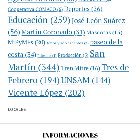
Deportes
(26)
Cooperativa COMACO
(6)
Educación
(259)
José León Suárez
(56)
Martín Coronado
(31)
Mascotas
(15)
paseo de la
MiPyMEs
(20)
Niños y adolescentes
(2)
San
costa
(34)
Producción
(5)
Policiales
(1)
Martín
(344)
Tres de
Tren Mitre
(16)
Febrero
(194)
UNSAM
(144)
Vicente López
(202)
LOCALES
INFORMACIONES