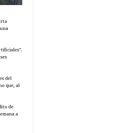
arta
ó una
ificiales”.
ases
es del
no que, al
lito de
 semana a