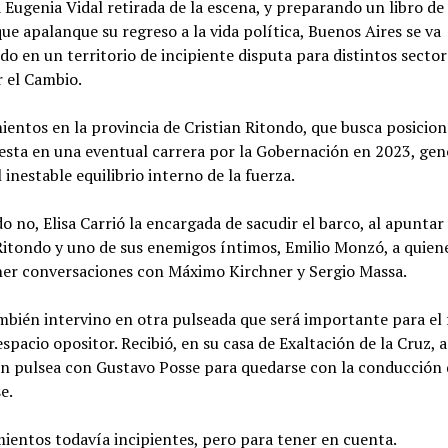
Eugenia Vidal retirada de la escena, y preparando un libro d
que apalanque su regreso a la vida política, Buenos Aires se va
do en un territorio de incipiente disputa para distintos sector
r el Cambio.
entos en la provincia de Cristian Ritondo, que busca posicio
uesta en una eventual carrera por la Gobernación en 2023, ge
l inestable equilibrio interno de la fuerza.
o no, Elisa Carrió la encargada de sacudir el barco, al apuntar
Ritondo y uno de sus enemigos íntimos, Emilio Monzó, a quien
er conversaciones con Máximo Kirchner y Sergio Massa.
ambién intervino en otra pulseada que será importante para el 
espacio opositor. Recibió, en su casa de Exaltación de la Cruz, 
en pulsea con Gustavo Posse para quedarse con la conducción 
e.
ientos todavía incipientes, pero para tener en cuenta.