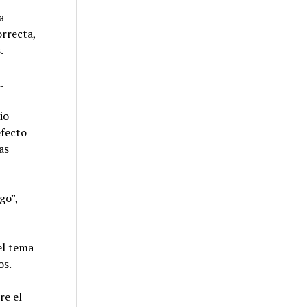
a
orrecta,
s.
.
io
efecto
as
go”,
 el tema
os.
re el