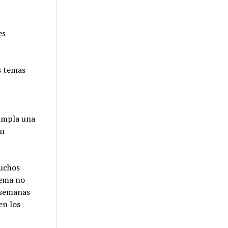
es
s temas
cumpla una
un
muchos
lema no
s semanas
en los