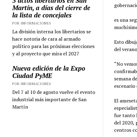
3 actos libertarios en San
gobernaci
Martín, a días del cierre de
la lista de concejales
es una seg
POR INFORMACIONES
muchísimo
La división interna los libertarios se
hace notoria de cara al armado
Esto dibu
político para las próximas elecciones
del verano
y al proyecto que mira el 2027
“No vemos,
Nueva edición de la Expo
confirmaba
Ciudad PyME
semana de
POR INFORMACIONES
escenario 
Del 7 al 10 de agosto vuelve el evento
industrial más importante de San
El ameset
Martín
especialis
fue tanto 
del 2020, 
centros c