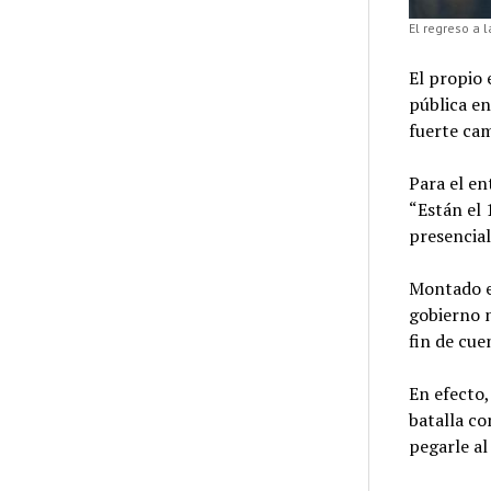
El regreso a 
El propio 
pública en
fuerte ca
Para el en
“Están el 
presencial
Montado e
gobierno n
fin de cue
En efecto,
batalla co
pegarle al