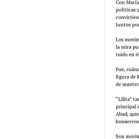
Con María 
políticas 
convirtien
Juntos po
Los movimi
la mira p
ruido en e
Fue, cuánd
figura de 
de manten
“Lilita” t
principal 
Abad, qui
bonaerens
Son movim