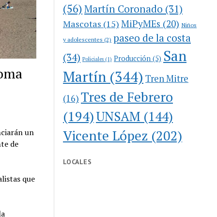
(56)
Martín Coronado
(31)
MiPyMEs
(20)
Mascotas
(15)
Niños
paseo de la costa
y adolescentes
(2)
San
(34)
Producción
(5)
Policiales
(1)
toma
Martín
(344)
Tren Mitre
Tres de Febrero
(16)
(194)
UNSAM
(144)
Vicente López
(202)
nciarán un
nte de
LOCALES
alistas que
la