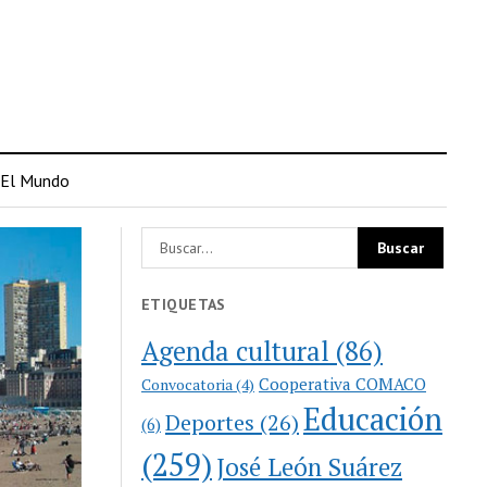
El Mundo
ETIQUETAS
Agenda cultural
(86)
Cooperativa COMACO
Convocatoria
(4)
Educación
Deportes
(26)
(6)
(259)
José León Suárez