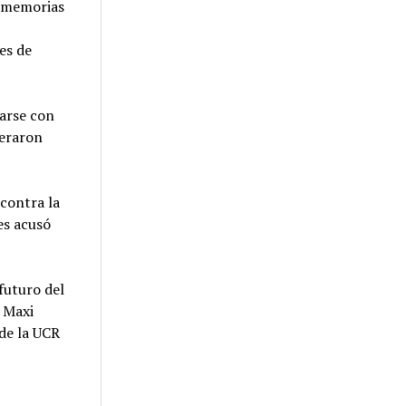
e memorias
es de
narse con
neraron
 contra la
es acusó
futuro del
a Maxi
de la UCR