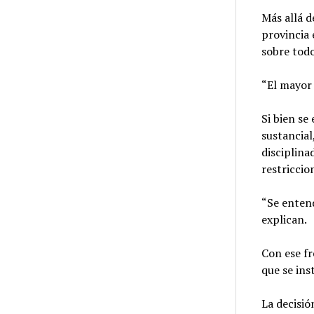
Más allá d
provincia 
sobre todo
“El mayor 
Si bien se
sustancial
disciplina
restriccio
“Se entend
explican.
Con ese fr
que se ins
La decisió