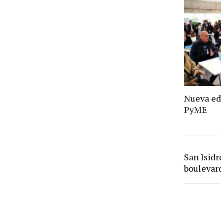
Nueva ed
PyME
San Isid
bouleva