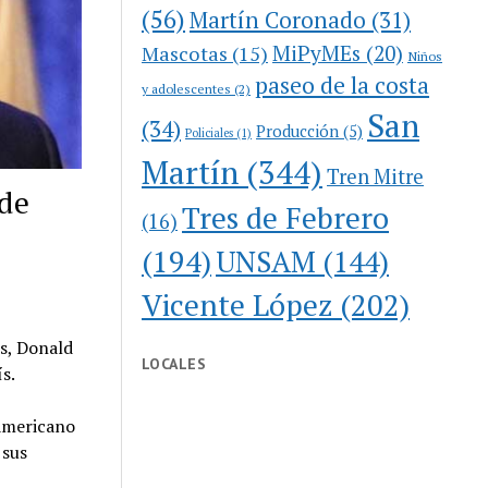
(56)
Martín Coronado
(31)
MiPyMEs
(20)
Mascotas
(15)
Niños
paseo de la costa
y adolescentes
(2)
San
(34)
Producción
(5)
Policiales
(1)
Martín
(344)
Tren Mitre
 de
Tres de Febrero
(16)
(194)
UNSAM
(144)
Vicente López
(202)
os, Donald
LOCALES
s.
eamericano
 sus