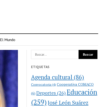
El Mundo
ETIQUETAS
Agenda cultural
(86)
Cooperativa COMACO
Convocatoria
(4)
Educación
Deportes
(26)
(6)
(259)
José León Suárez