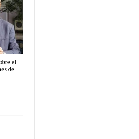
obre el
nes de