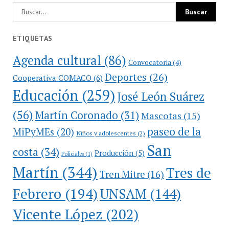
ETIQUETAS
Agenda cultural
(86)
Convocatoria
(4)
Deportes
(26)
Cooperativa COMACO
(6)
Educación
(259)
José León Suárez
(56)
Martín Coronado
(31)
Mascotas
(15)
paseo de la
MiPyMEs
(20)
Niños y adolescentes
(2)
San
costa
(34)
Producción
(5)
Policiales
(1)
Martín
(344)
Tres de
Tren Mitre
(16)
Febrero
(194)
UNSAM
(144)
Vicente López
(202)