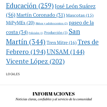
Educación
(259)
José León Suárez
(56)
Martín Coronado
(31)
Mascotas
(15)
paseo de la
MiPyMEs
(20)
Niños y adolescentes
(2)
San
costa
(34)
Producción
(5)
Policiales
(1)
Martín
(344)
Tres de
Tren Mitre
(16)
Febrero
(194)
UNSAM
(144)
Vicente López
(202)
LOCALES
INFORMACIONES
Noticias claras, confiables y al servicio de la comunidad