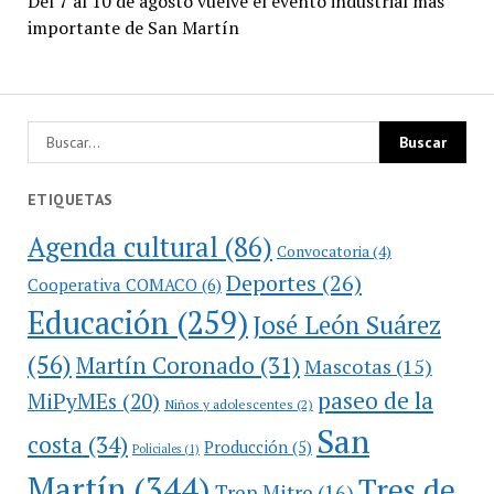
Del 7 al 10 de agosto vuelve el evento industrial más
importante de San Martín
ETIQUETAS
Agenda cultural
(86)
Convocatoria
(4)
Deportes
(26)
Cooperativa COMACO
(6)
Educación
(259)
José León Suárez
(56)
Martín Coronado
(31)
Mascotas
(15)
paseo de la
MiPyMEs
(20)
Niños y adolescentes
(2)
San
costa
(34)
Producción
(5)
Policiales
(1)
Martín
(344)
Tres de
Tren Mitre
(16)