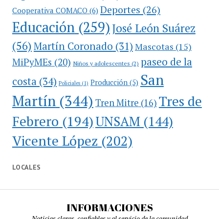
Deportes
(26)
Cooperativa COMACO
(6)
Educación
(259)
José León Suárez
(56)
Martín Coronado
(31)
Mascotas
(15)
paseo de la
MiPyMEs
(20)
Niños y adolescentes
(2)
San
costa
(34)
Producción
(5)
Policiales
(1)
Martín
(344)
Tres de
Tren Mitre
(16)
Febrero
(194)
UNSAM
(144)
Vicente López
(202)
LOCALES
INFORMACIONES
Noticias claras, confiables y al servicio de la comunidad