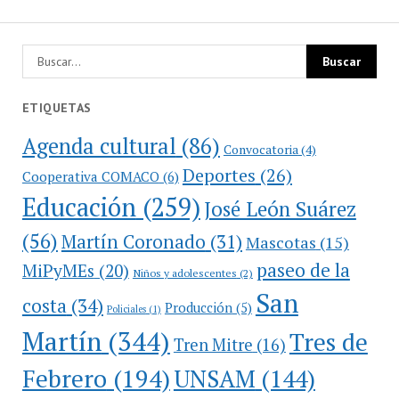
ETIQUETAS
Agenda cultural
(86)
Convocatoria
(4)
Deportes
(26)
Cooperativa COMACO
(6)
Educación
(259)
José León Suárez
(56)
Martín Coronado
(31)
Mascotas
(15)
paseo de la
MiPyMEs
(20)
Niños y adolescentes
(2)
San
costa
(34)
Producción
(5)
Policiales
(1)
Martín
(344)
Tres de
Tren Mitre
(16)
Febrero
(194)
UNSAM
(144)