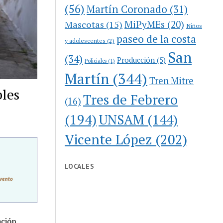
(56)
Martín Coronado
(31)
MiPyMEs
(20)
Mascotas
(15)
Niños
paseo de la costa
y adolescentes
(2)
San
(34)
Producción
(5)
Policiales
(1)
Martín
(344)
Tren Mitre
bles
Tres de Febrero
(16)
(194)
UNSAM
(144)
Vicente López
(202)
LOCALES
ación