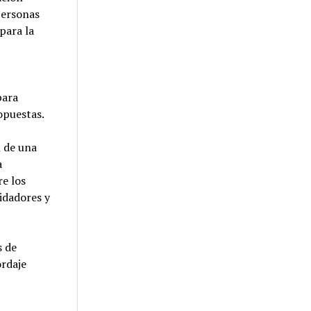
Personas
para la
para
opuestas.
n de una
a
e los
idadores y
s de
ordaje