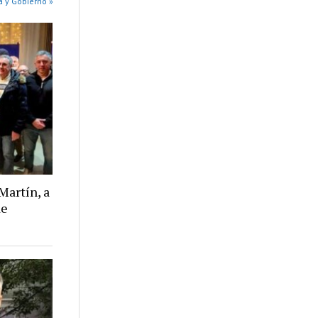
a y Gobierno »
Martín, a
de