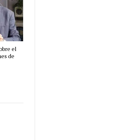
obre el
nes de