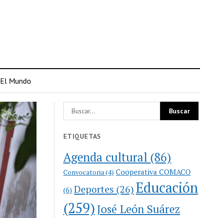
El Mundo
ETIQUETAS
Agenda cultural
(86)
Cooperativa COMACO
Convocatoria
(4)
Educación
Deportes
(26)
(6)
(259)
José León Suárez