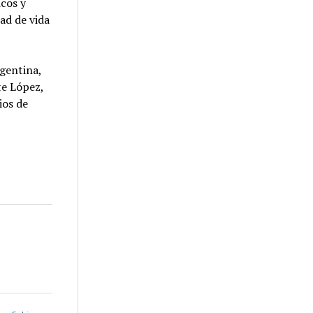
cos y
ad de vida
rgentina,
te López,
ios de