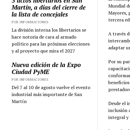
3 actos libertarios en San
Mundial d
Martín, a días del cierre de
Mayores, p
la lista de concejales
tercera ed
POR INFORMACIONES
La división interna los libertarios se
A través d
hace notoria de cara al armado
intercambi
político para las próximas elecciones
adaptar u
y al proyecto que mira el 2027
Por su par
Nueva edición de la Expo
capacitaci
Ciudad PyME
conformar
POR INFORMACIONES
beneficios
Del 7 al 10 de agosto vuelve el evento
prestadore
industrial más importante de San
Martín
Desde el i
inclusión
integral y