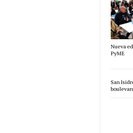
Nueva ed
PyME
San Isid
bouleva