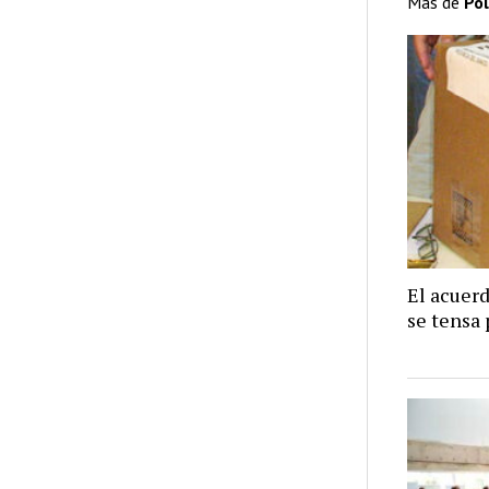
Más de
Pol
El acuer
se tensa 