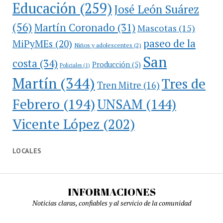
Educación
(259)
José León Suárez
(56)
Martín Coronado
(31)
Mascotas
(15)
paseo de la
MiPyMEs
(20)
Niños y adolescentes
(2)
San
costa
(34)
Producción
(5)
Policiales
(1)
Martín
(344)
Tres de
Tren Mitre
(16)
Febrero
(194)
UNSAM
(144)
Vicente López
(202)
LOCALES
INFORMACIONES
Noticias claras, confiables y al servicio de la comunidad