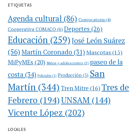
ETIQUETAS
Agenda cultural
(86)
Convocatoria
(4)
Deportes
(26)
Cooperativa COMACO
(6)
Educación
(259)
José León Suárez
(56)
Martín Coronado
(31)
Mascotas
(15)
paseo de la
MiPyMEs
(20)
Niños y adolescentes
(2)
San
costa
(34)
Producción
(5)
Policiales
(1)
Martín
(344)
Tres de
Tren Mitre
(16)
Febrero
(194)
UNSAM
(144)
Vicente López
(202)
LOCALES