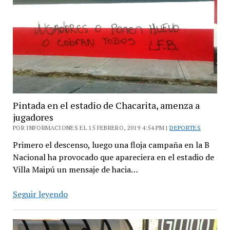
de
la
B
Nacional
con
5
defensores
Pintada en el estadio de Chacarita, amenza a
jugadores
POR INFORMACIONES EL 15 FEBRERO, 2019 4:54 PM |
DEPORTES
Primero el descenso, luego una floja campaña en la B
Nacional ha provocado que apareciera en el estadio de
Villa Maipú un mensaje de hacia…
Pintada
Seguir leyendo
en
el