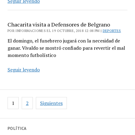
Gimnasia
Seguir leyendo
de
Jujuy
visita
Chacarita visita a Defensores de Belgrano
a
POR INFORMACIONES EL 19 OCTUBRE, 2018 12:08 PM |
DEPORTES
Chacarita
El domingo, el funebrero jugará con la necesidad de
ganar. Vivaldo se mostró confiado para revertir el mal
momento futbolístico
Chacarita
Seguir leyendo
visita
a
Defensores
de
Paginación
1
2
Siguientes
Belgrano
de
entradas
POLÍTICA