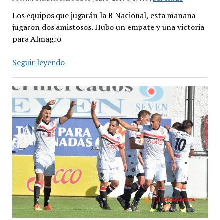
Los equipos que jugarán la B Nacional, esta mañana
jugaron dos amistosos. Hubo un empate y una victoria
para Almagro
Chacarita
Seguir leyendo
y
Almagro
jugaron
dos
amistosos