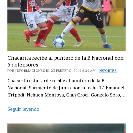
Chacarita recibe al puntero de la B Nacional con
5 defensores
POR INFORMACIONES EL 23 FEBRERO, 2019 6:29 AM |
DEPORTES
Chacarita esta tarde recibe al puntero de la B
Nacional, Sarmiento de Junín por la fecha 17. Emanuel
Trípodi; Nehuen Montoya, Gian Croci, Gonzalo Soto,…
Chacarita
Seguir leyendo
recibe
al
puntero