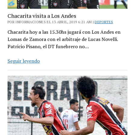
Chacarita visita a Los Andes
POR INFORMACIONES EL 13 ABRIL, 2019 6:21 AM |
DEPORTES
Chacarita hoy a las 15.30hs jugará con Los Andes en
Lomas de Zamora con el arbitraje de Lucas Novelli.
Patricio Pisano, el DT funebrero no…
Chacarita
Seguir leyendo
visita
a
Los
Andes