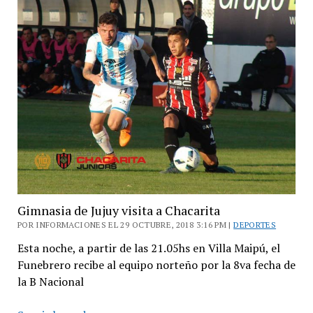
estadio
de
Chacarita,
amenza
a
jugadores
Gimnasia de Jujuy visita a Chacarita
POR INFORMACIONES EL 29 OCTUBRE, 2018 3:16 PM |
DEPORTES
Esta noche, a partir de las 21.05hs en Villa Maipú, el
Funebrero recibe al equipo norteño por la 8va fecha de
la B Nacional