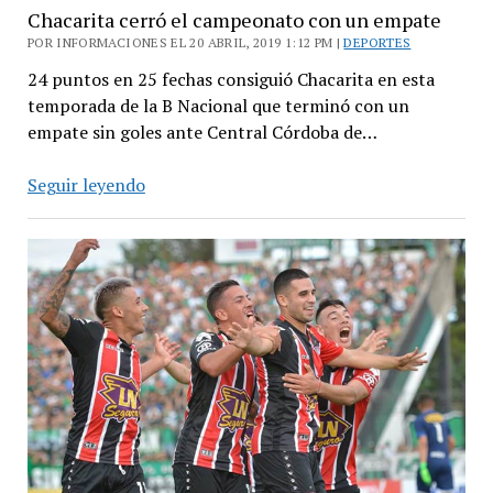
Chacarita cerró el campeonato con un empate
POR INFORMACIONES EL 20 ABRIL, 2019 1:12 PM |
DEPORTES
24 puntos en 25 fechas consiguió Chacarita en esta
temporada de la B Nacional que terminó con un
empate sin goles ante Central Córdoba de…
Chacarita
Seguir leyendo
cerró
el
campeonato
con
un
empate