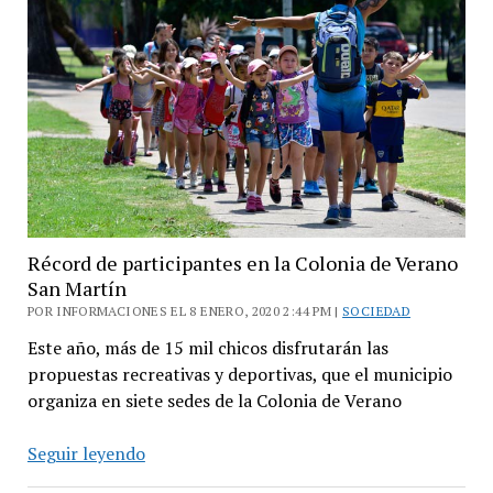
para
las
colonias
de
febrero
Récord de participantes en la Colonia de Verano
San Martín
POR INFORMACIONES EL 8 ENERO, 2020 2:44 PM |
SOCIEDAD
Este año, más de 15 mil chicos disfrutarán las
propuestas recreativas y deportivas, que el municipio
organiza en siete sedes de la Colonia de Verano
Récord
Seguir leyendo
de