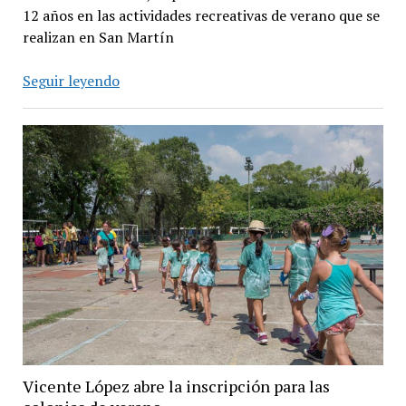
12 años en las actividades recreativas de verano que se
realizan en San Martín
Comienza
Seguir leyendo
la
inscripción
para
la
Colonia
de
Verano
2019
en
San
Martín
Vicente López abre la inscripción para las