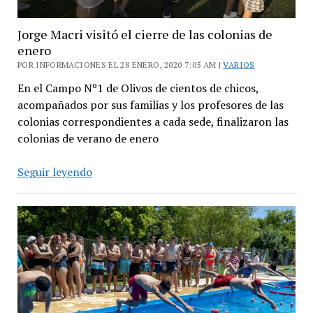
Jorge Macri visitó el cierre de las colonias de
enero
POR INFORMACIONES EL 28 ENERO, 2020 7:05 AM |
VARIOS
En el Campo Nº1 de Olivos de cientos de chicos,
acompañados por sus familias y los profesores de las
colonias correspondientes a cada sede, finalizaron las
colonias de verano de enero
Jorge
Seguir leyendo
Macri
visitó
el
cierre
de
las
colonias
de