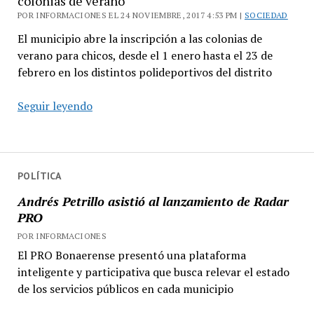
colonias de verano
POR INFORMACIONES EL 24 NOVIEMBRE, 2017 4:53 PM |
SOCIEDAD
El municipio abre la inscripción a las colonias de
verano para chicos, desde el 1 enero hasta el 23 de
febrero en los distintos polideportivos del distrito
Vicente
Seguir leyendo
López
abre
la
inscripción
POLÍTICA
para
Andrés Petrillo asistió al lanzamiento de Radar
las
PRO
colonias
POR INFORMACIONES
de
El PRO Bonaerense presentó una plataforma
verano
inteligente y participativa que busca relevar el estado
de los servicios públicos en cada municipio