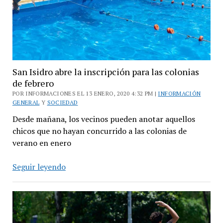
enero
San Isidro abre la inscripción para las colonias
de febrero
POR INFORMACIONES EL 13 ENERO, 2020 4:32 PM |
INFORMACIÓN
GENERAL
Y
SOCIEDAD
Desde mañana, los vecinos pueden anotar aquellos
chicos que no hayan concurrido a las colonias de
verano en enero
San
Seguir leyendo
Isidro
abre
la
inscripción