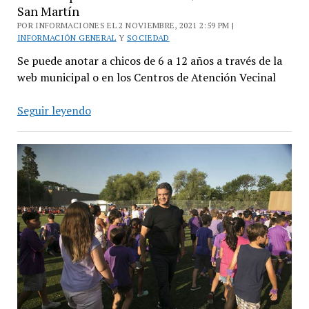
San Martín
POR INFORMACIONES EL 2 NOVIEMBRE, 2021 2:59 PM |
INFORMACIÓN GENERAL
Y
SOCIEDAD
Se puede anotar a chicos de 6 a 12 años a través de la
web municipal o en los Centros de Atención Vecinal
Preinscripción
Seguir leyendo
a
la
Colonia
de
Verano
2022
de
San
Martín