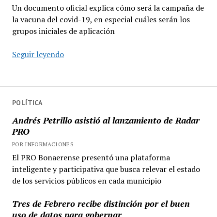
Un documento oficial explica cómo será la campaña de
la vacuna del covid-19, en especial cuáles serán los
grupos iniciales de aplicación
Cómo
Seguir leyendo
será
la
distribución
y
POLÍTICA
aplicación
Andrés Petrillo asistió al lanzamiento de Radar
de
PRO
la
POR INFORMACIONES
vacuna
El PRO Bonaerense presentó una plataforma
del
inteligente y participativa que busca relevar el estado
covid-
de los servicios públicos en cada municipio
19
Tres de Febrero recibe distinción por el buen
uso de datos para gobernar