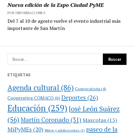
Nueva edición de la Expo Ciudad PyME
POR INFORMACIONES
Del 7 al 10 de agosto vuelve el evento industrial más
importante de San Martín
ETIQUETAS
Agenda cultural
(86)
Convocatoria
(4)
Deportes
(26)
Cooperativa COMACO
(6)
Educación
(259)
José León Suárez
(56)
Martín Coronado
(31)
Mascotas
(15)
paseo de la
MiPyMEs
(20)
Niños y adolescentes
(2)