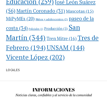
Educación
(259)
José León Suárez
(56)
Martín Coronado
(31)
Mascotas
(15)
paseo de la
MiPyMEs
(20)
Niños y adolescentes
(2)
San
costa
(34)
Producción
(5)
Policiales
(1)
Martín
(344)
Tres de
Tren Mitre
(16)
Febrero
(194)
UNSAM
(144)
Vicente López
(202)
LOCALES
INFORMACIONES
Noticias claras, confiables y al servicio de la comunidad