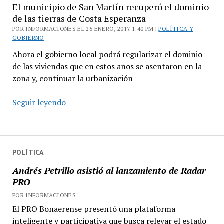
El municipio de San Martín recuperó el dominio
de las tierras de Costa Esperanza
POR INFORMACIONES EL 25 ENERO, 2017 1:40 PM |
POLÍTICA Y
GOBIERNO
Ahora el gobierno local podrá regularizar el dominio
de las viviendas que en estos años se asentaron en la
zona y, continuar la urbanización
El
Seguir leyendo
municipio
de
San
Martín
POLÍTICA
recuperó
Andrés Petrillo asistió al lanzamiento de Radar
el
PRO
dominio
POR INFORMACIONES
de
El PRO Bonaerense presentó una plataforma
las
inteligente y participativa que busca relevar el estado
tierras