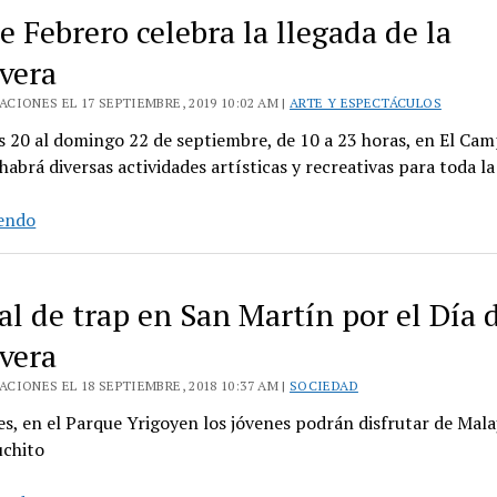
e Febrero celebra la llegada de la
vera
CIONES EL 17 SEPTIEMBRE, 2019 10:02 AM |
ARTE Y ESPECTÁCULOS
s 20 al domingo 22 de septiembre, de 10 a 23 horas, en El Cam
habrá diversas actividades artísticas y recreativas para toda la
Tres
yendo
de
Febrero
celebra
al de trap en San Martín por el Día d
la
vera
llegada
de
CIONES EL 18 SEPTIEMBRE, 2018 10:37 AM |
SOCIEDAD
la
es, en el Parque Yrigoyen los jóvenes podrán disfrutar de Mal
primavera
uchito