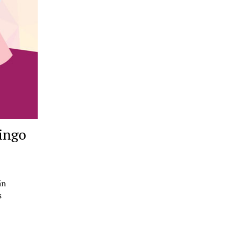
mingo
án
s