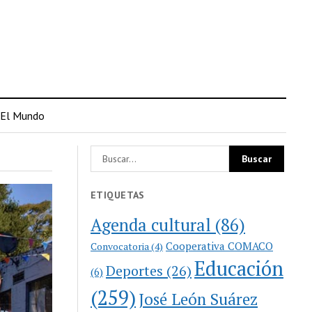
El Mundo
ETIQUETAS
Agenda cultural
(86)
Cooperativa COMACO
Convocatoria
(4)
Educación
Deportes
(26)
(6)
(259)
José León Suárez