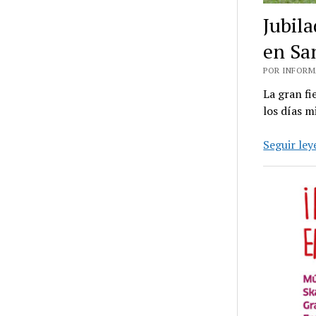
Jubila
en San
POR INFORMA
La gran fi
los días m
Seguir le