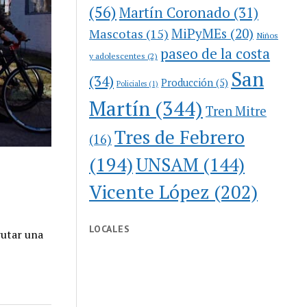
(56)
Martín Coronado
(31)
MiPyMEs
(20)
Mascotas
(15)
Niños
paseo de la costa
y adolescentes
(2)
San
(34)
Producción
(5)
Policiales
(1)
Martín
(344)
Tren Mitre
Tres de Febrero
(16)
(194)
UNSAM
(144)
Vicente López
(202)
LOCALES
rutar una