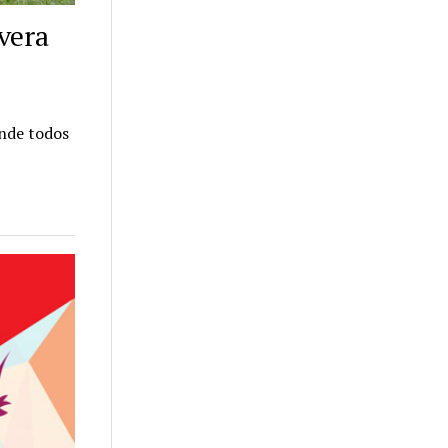
avera
onde todos