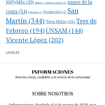
paseo de la
MiPyMEs
(20)
Niños y adolescentes
(2)
San
costa
(34)
Producción
(5)
Policiales
(1)
Martín
(344)
Tres de
Tren Mitre
(16)
Febrero
(194)
UNSAM
(144)
Vicente López
(202)
LOCALES
INFORMACIONES
Noticias claras, confiables y al servicio de la comunidad
SOBRE NOSOTROS
Informaciones, fundado el 4 de marzo de 1978, tras