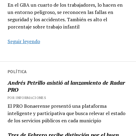
En el GBA un cuarto de los trabajadores, lo hacen en
un entorno peligroso, se reconocen las fallas en
seguridad y los accidentes. También es alto el
porcentaje sobre trabajo infantil
UNTREF
Seguir leyendo
relevó
las
condiciones
de
POLÍTICA
seguridad
Andrés Petrillo asistió al lanzamiento de Radar
laboral
PRO
y
POR INFORMACIONES
explotación
El PRO Bonaerense presentó una plataforma
en
inteligente y participativa que busca relevar el estado
el
de los servicios públicos en cada municipio
Gran
Buenos
Tres de Febrero recibe distinción por el buen
Aires