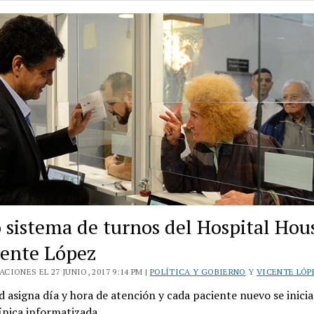
Houssay
fue
sede
de
una
cirugía
única
en
el
país
 sistema de turnos del Hospital Hou
cente López
CIONES EL 27 JUNIO, 2017 9:14 PM |
POLÍTICA Y GOBIERNO
Y
VICENTE LÓP
 asigna día y hora de atención y cada paciente nuevo se inicia
línica informatizada