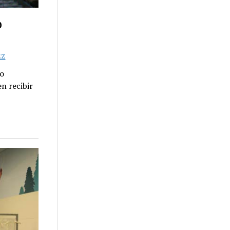
o
EZ
mo
n recibir