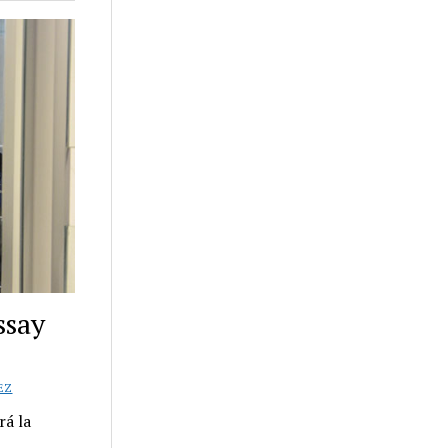
ssay
EZ
rá la