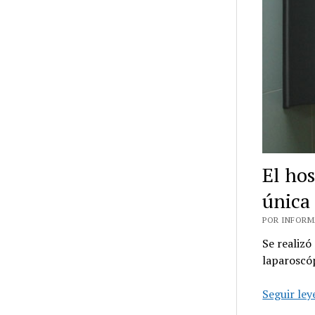
El hos
única 
POR INFORMA
Se realizó
laparoscóp
Seguir le