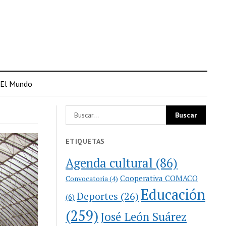
El Mundo
ETIQUETAS
Agenda cultural
(86)
Cooperativa COMACO
Convocatoria
(4)
Educación
Deportes
(26)
(6)
(259)
José León Suárez