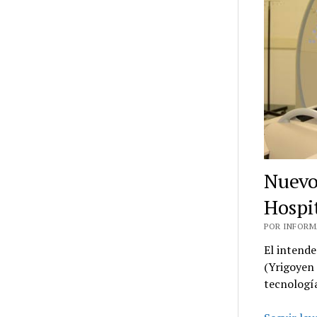
Nuevo
Hospi
POR INFORMA
El intende
(Yrigoyen 
tecnolog