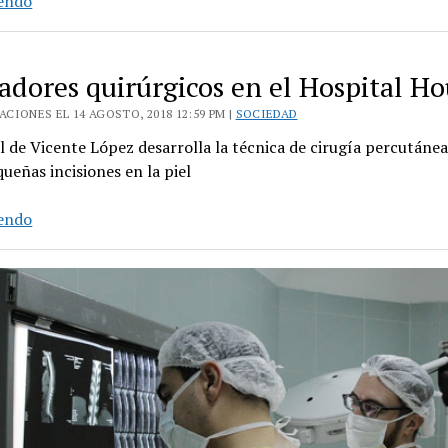
yendo
tomógrafo
de
alta
adores quirúrgicos en el Hospital Ho
tecnología
CIONES EL 14 AGOSTO, 2018 12:59 PM |
SOCIEDAD
en
el
l de Vicente López desarrolla la técnica de cirugía percutánea
Hospital
queñas incisiones en la piel
Houssay
Simuladores
yendo
quirúrgicos
en
el
Hospital
Houssay