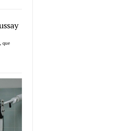
ussay
, que