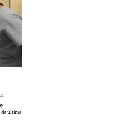
EZ
ay
 de última