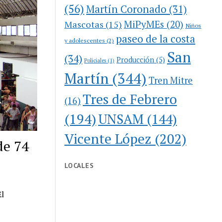
(56)
Martín Coronado
(31)
MiPyMEs
(20)
Mascotas
(15)
Niños
paseo de la costa
y adolescentes
(2)
San
(34)
Producción
(5)
Policiales
(1)
Martín
(344)
Tren Mitre
Tres de Febrero
(16)
(194)
UNSAM
(144)
Vicente López
(202)
de 74
LOCALES
El