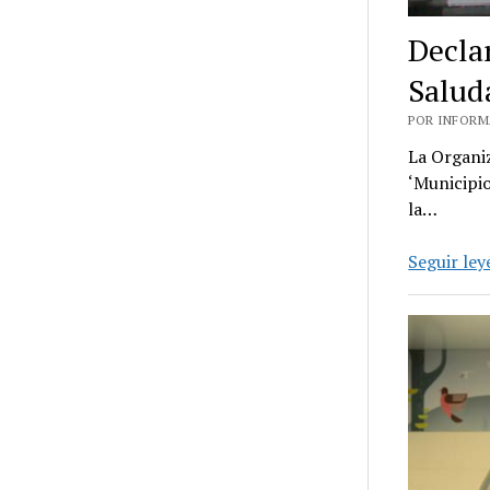
Decla
Salud
POR INFORMA
La Organi
‘Municipio
la…
Seguir le