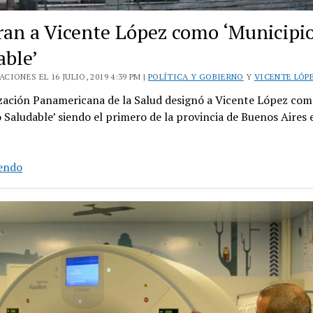
ran a Vicente López como ‘Municipi
able’
CIONES EL 16 JULIO, 2019 4:39 PM |
POLÍTICA Y GOBIERNO
Y
VICENTE LÓP
zación Panamericana de la Salud designó a Vicente López co
 Saludable’ siendo el primero de la provincia de Buenos Aires e
Declaran
yendo
a
Vicente
López
como
‘Municipio
Saludable’