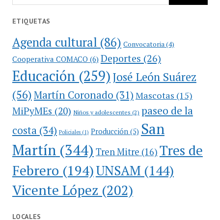
ETIQUETAS
Agenda cultural
(86)
Convocatoria
(4)
Deportes
(26)
Cooperativa COMACO
(6)
Educación
(259)
José León Suárez
(56)
Martín Coronado
(31)
Mascotas
(15)
paseo de la
MiPyMEs
(20)
Niños y adolescentes
(2)
San
costa
(34)
Producción
(5)
Policiales
(1)
Martín
(344)
Tres de
Tren Mitre
(16)
Febrero
(194)
UNSAM
(144)
Vicente López
(202)
LOCALES