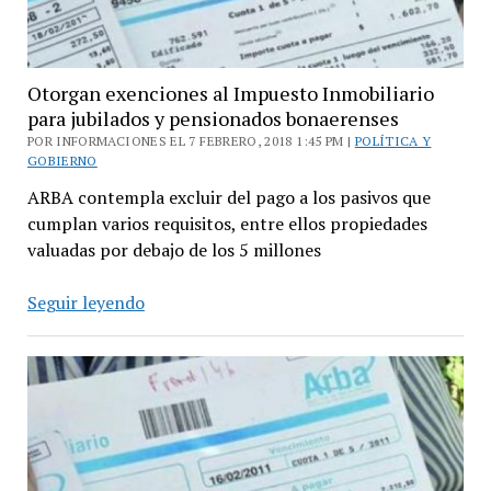
Otorgan exenciones al Impuesto Inmobiliario
para jubilados y pensionados bonaerenses
POR INFORMACIONES EL 7 FEBRERO, 2018 1:45 PM |
POLÍTICA Y
GOBIERNO
ARBA contempla excluir del pago a los pasivos que
cumplan varios requisitos, entre ellos propiedades
valuadas por debajo de los 5 millones
Otorgan
Seguir leyendo
exenciones
al
Impuesto
Inmobiliario
para
jubilados
y