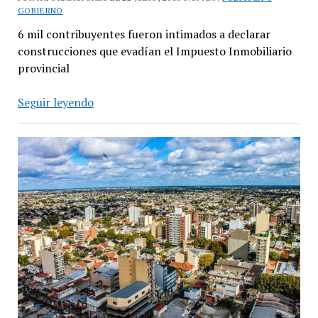
GOBIERNO
6 mil contribuyentes fueron intimados a declarar
construcciones que evadían el Impuesto Inmobiliario
provincial
ARBA
Seguir leyendo
controla
evasión
en
el
Impuesto
Inmobiliario