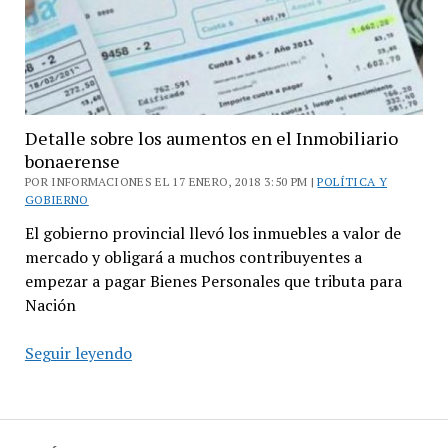
pensionados
bonaerenses
Detalle sobre los aumentos en el Inmobiliario
bonaerense
POR INFORMACIONES EL 17 ENERO, 2018 3:50 PM |
POLÍTICA Y
GOBIERNO
El gobierno provincial llevó los inmuebles a valor de
mercado y obligará a muchos contribuyentes a
empezar a pagar Bienes Personales que tributa para
Nación
Detalle
Seguir leyendo
sobre
los
aumentos
en