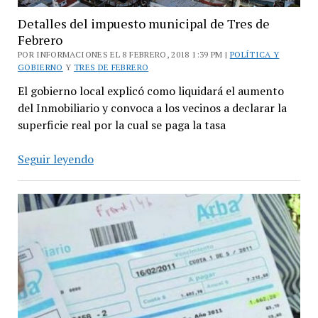
Detalles del impuesto municipal de Tres de
Febrero
POR INFORMACIONES EL 8 FEBRERO, 2018 1:39 PM |
POLÍTICA Y
GOBIERNO
Y
TRES DE FEBRERO
El gobierno local explicó como liquidará el aumento
del Inmobiliario y convoca a los vecinos a declarar la
superficie real por la cual se paga la tasa
Detalles
Seguir leyendo
del
impuesto
municipal
de
Tres
de
Febrero