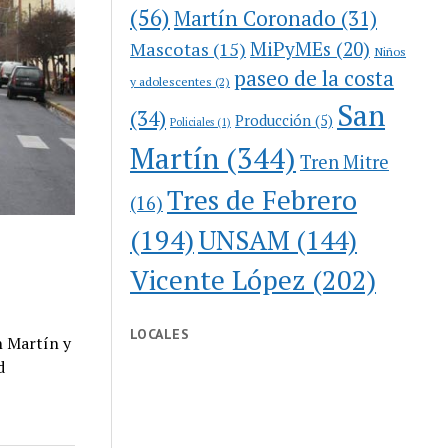
(56)
Martín Coronado
(31)
MiPyMEs
(20)
Mascotas
(15)
Niños
paseo de la costa
y adolescentes
(2)
San
(34)
Producción
(5)
Policiales
(1)
Martín
(344)
Tren Mitre
Tres de Febrero
(16)
(194)
UNSAM
(144)
Vicente López
(202)
LOCALES
n Martín y
d