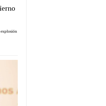
bierno
 explosión