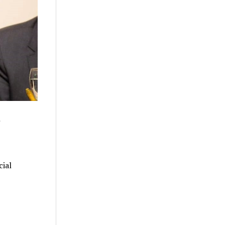
a
cial