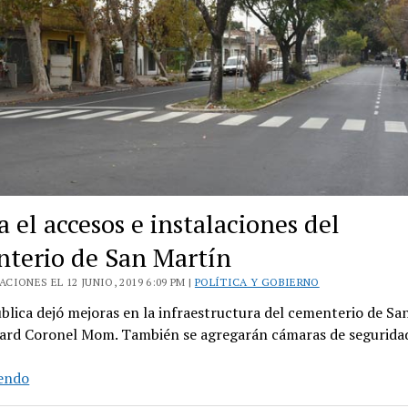
 el accesos e instalaciones del
terio de San Martín
CIONES EL 12 JUNIO, 2019 6:09 PM |
POLÍTICA Y GOBIERNO
blica dejó mejoras en la infraestructura del cementerio de Sa
vard Coronel Mom. También se agregarán cámaras de segurida
Mejora
yendo
el