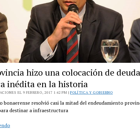
ovincia hizo una colocación de deud
a inédita en la historia
CIONES EL 9 FEBRERO, 2017 1:42 PM |
POLÍTICA Y GOBIERNO
o bonaerense resolvió casi la mitad del endeudamiento provin
para destinar a infraestructura
La
yendo
provincia
hizo