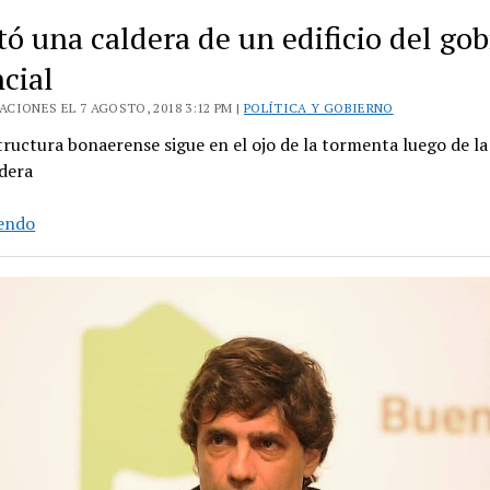
accesos
tó una caldera de un edificio del go
e
instalaciones
cial
del
CIONES EL 7 AGOSTO, 2018 3:12 PM |
POLÍTICA Y GOBIERNO
Cementerio
tructura bonaerense sigue en el ojo de la tormenta luego de la
de
ldera
San
Martín
Explotó
yendo
una
caldera
de
un
edificio
del
gobierno
provincial