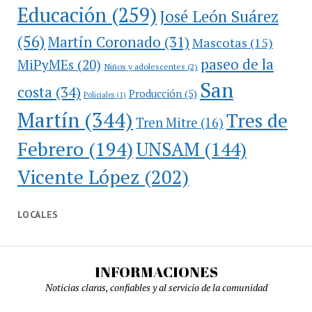
Educación
(259)
José León Suárez
(56)
Martín Coronado
(31)
Mascotas
(15)
paseo de la
MiPyMEs
(20)
Niños y adolescentes
(2)
San
costa
(34)
Producción
(5)
Policiales
(1)
Martín
(344)
Tres de
Tren Mitre
(16)
Febrero
(194)
UNSAM
(144)
Vicente López
(202)
LOCALES
INFORMACIONES
Noticias claras, confiables y al servicio de la comunidad