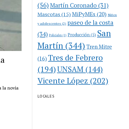
(56)
Martín Coronado
(31)
MiPyMEs
(20)
Mascotas
(15)
Niños
paseo de la costa
y adolescentes
(2)
San
(34)
Producción
(5)
Policiales
(1)
Martín
(344)
Tren Mitre
Tres de Febrero
ia
(16)
(194)
UNSAM
(144)
Vicente López
(202)
 la novia
LOCALES