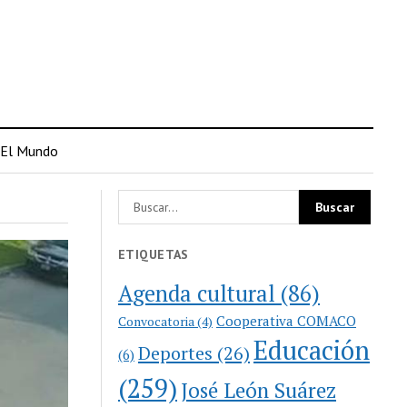
El Mundo
ETIQUETAS
Agenda cultural
(86)
Cooperativa COMACO
Convocatoria
(4)
Educación
Deportes
(26)
(6)
(259)
José León Suárez