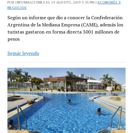
POR INFORMACIONES EL 19 AGOSTO, 2019 5:53 PM |
ECONOMÍA Y
NEGOCIOS
Según un informe que dio a conocer la Confederación
Argentina de la Mediana Empresa (CAME), además los
turistas gastaron en forma directa 3001 millones de
pesos
Este
Seguir leyendo
fin
de
semana
largo
se
movilizaron
casi
2
millones
de
turistas