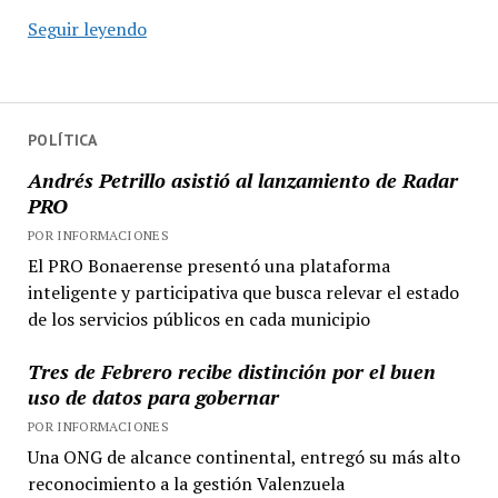
CAME
Seguir leyendo
analizó
el
feriado
largo:
POLÍTICA
más
Andrés Petrillo asistió al lanzamiento de Radar
turistas,
PRO
menos
POR INFORMACIONES
consumo
El PRO Bonaerense presentó una plataforma
inteligente y participativa que busca relevar el estado
de los servicios públicos en cada municipio
Tres de Febrero recibe distinción por el buen
uso de datos para gobernar
POR INFORMACIONES
Una ONG de alcance continental, entregó su más alto
reconocimiento a la gestión Valenzuela