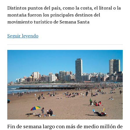
Distintos puntos del país, como la costa, el litoral o la
montaña fueron los principales destinos del
movimiento turístico de Semana Santa
Semana
Seguir leyendo
Santa
tuvo
4,2
millones
de
turistas
Fin de semana largo con más de medio millón de