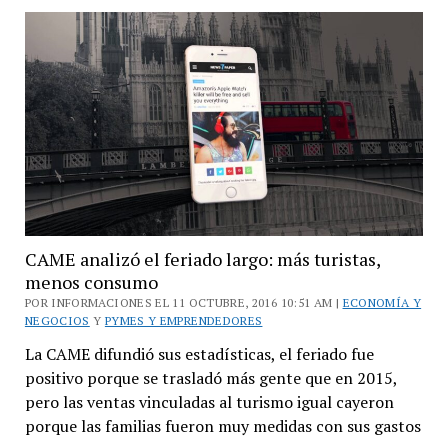
2017:
los
turistas
gastaron
$
5071
millones,
informó
CAME
CAME analizó el feriado largo: más turistas,
menos consumo
POR INFORMACIONES EL 11 OCTUBRE, 2016 10:51 AM |
ECONOMÍA Y
NEGOCIOS
Y
PYMES Y EMPRENDEDORES
La CAME difundió sus estadísticas, el feriado fue
positivo porque se trasladó más gente que en 2015,
pero las ventas vinculadas al turismo igual cayeron
porque las familias fueron muy medidas con sus gastos