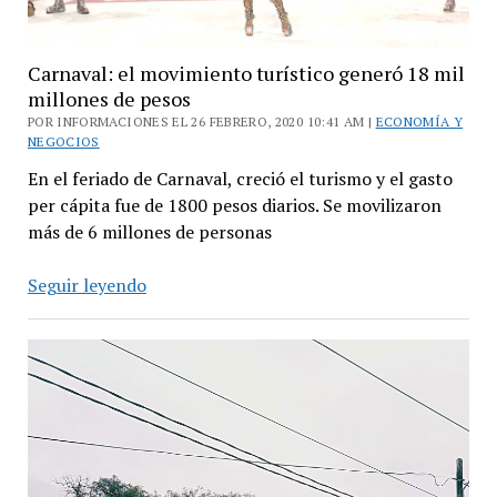
Carnaval: el movimiento turístico generó 18 mil
millones de pesos
POR INFORMACIONES EL 26 FEBRERO, 2020 10:41 AM |
ECONOMÍA Y
NEGOCIOS
En el feriado de Carnaval, creció el turismo y el gasto
per cápita fue de 1800 pesos diarios. Se movilizaron
más de 6 millones de personas
Carnaval:
Seguir leyendo
el
movimiento
turístico
generó
18
mil
millones
de