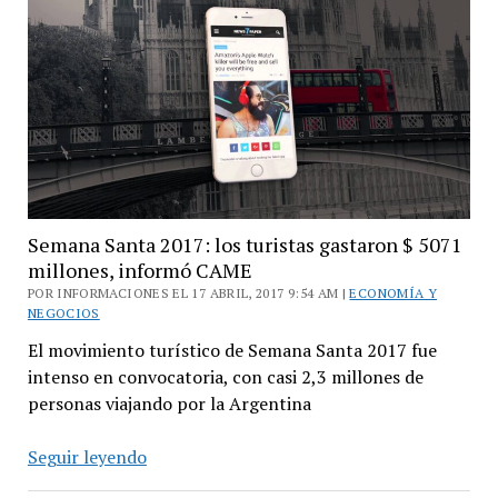
casi
2
mil
millones
de
pesos
Semana Santa 2017: los turistas gastaron $ 5071
millones, informó CAME
POR INFORMACIONES EL 17 ABRIL, 2017 9:54 AM |
ECONOMÍA Y
NEGOCIOS
El movimiento turístico de Semana Santa 2017 fue
intenso en convocatoria, con casi 2,3 millones de
personas viajando por la Argentina
Semana
Seguir leyendo
Santa