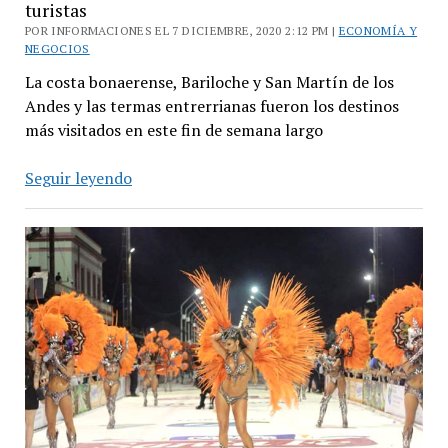
turistas
POR INFORMACIONES EL 7 DICIEMBRE, 2020 2:12 PM |
ECONOMÍA Y
NEGOCIOS
La costa bonaerense, Bariloche y San Martín de los
Andes y las termas entrerrianas fueron los destinos
más visitados en este fin de semana largo
Fin
Seguir leyendo
de
semana
largo
con
más
de
medio
millón
de
turistas