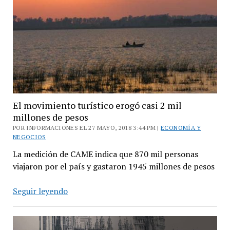
9568
millones
de
pesos
El movimiento turístico erogó casi 2 mil
millones de pesos
POR INFORMACIONES EL 27 MAYO, 2018 3:44 PM |
ECONOMÍA Y
NEGOCIOS
La medición de CAME indica que 870 mil personas
viajaron por el país y gastaron 1945 millones de pesos
El
Seguir leyendo
movimiento
turístico
erogó