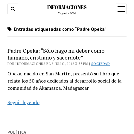
INFORMACIONES
abrir
menú
7 agosto, 2026
Entradas etiquetadas como “Padre Opeka”
Padre Opeka: “Sólo hago mi deber como
humano, cristiano y sacerdote”
POR INFORMACIONES EL 6 JULIO, 2018 3:55 PM |
SOCIEDAD
Opeka, nacido en San Martín, presentó su libro que
relata los 50 años dedicados al desarrollo social de la
comunidad de Akamasoa, Madagascar
Padre
Seguir leyendo
Opeka:
“Sólo
hago
mi
POLÍTICA