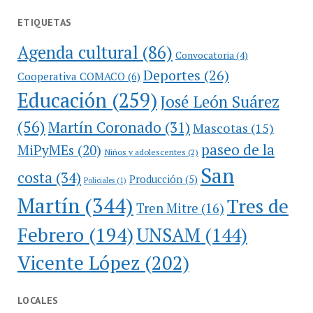
ETIQUETAS
Agenda cultural
(86)
Convocatoria
(4)
Deportes
(26)
Cooperativa COMACO
(6)
Educación
(259)
José León Suárez
(56)
Martín Coronado
(31)
Mascotas
(15)
paseo de la
MiPyMEs
(20)
Niños y adolescentes
(2)
San
costa
(34)
Producción
(5)
Policiales
(1)
Martín
(344)
Tres de
Tren Mitre
(16)
Febrero
(194)
UNSAM
(144)
Vicente López
(202)
LOCALES