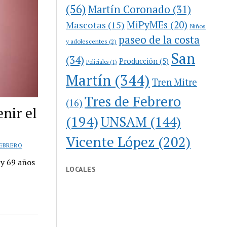
(56)
Martín Coronado
(31)
MiPyMEs
(20)
Mascotas
(15)
Niños
paseo de la costa
y adolescentes
(2)
San
(34)
Producción
(5)
Policiales
(1)
Martín
(344)
Tren Mitre
Tres de Febrero
(16)
nir el
(194)
UNSAM
(144)
Vicente López
(202)
FEBRERO
 y 69 años
LOCALES