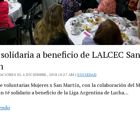
 solidaria a beneficio de LALCEC Sa
n
CIONES EL 6 DICIEMBRE, 2018 10:27 AM |
SOCIEDAD
e voluntarias Mujeres x San Martín, con la colaboración del M
n té solidario a beneficio de la Liga Argentina de Lucha…
Tarde
yendo
solidaria
a
beneficio
de