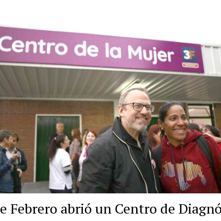
para
prevenir
el
cáncer
de
mama
de Febrero abrió un Centro de Diagnó