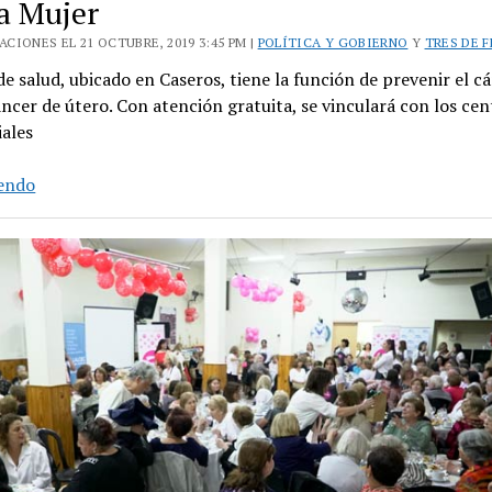
la Mujer
CIONES EL 21 OCTUBRE, 2019 3:45 PM |
POLÍTICA Y GOBIERNO
Y
TRES DE 
de salud, ubicado en Caseros, tiene la función de prevenir el c
cer de útero. Con atención gratuita, se vinculará con los cen
iales
Tres
yendo
de
Febrero
abrió
un
Centro
de
Diagnóstico
para
la
Mujer