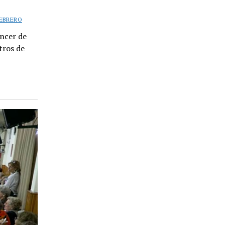
FEBRERO
áncer de
tros de