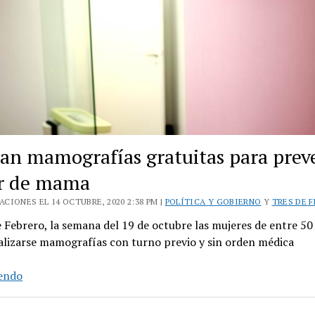
zan mamografías gratuitas para preve
r de mama
CIONES EL 14 OCTUBRE, 2020 2:38 PM |
POLÍTICA Y GOBIERNO
Y
TRES DE 
 Febrero, la semana del 19 de octubre las mujeres de entre 50
alizarse mamografías con turno previo y sin orden médica
Realizan
yendo
mamografías
gratuitas