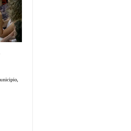
n
unicipio,