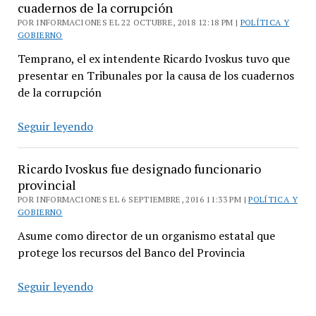
cuadernos de la corrupción
POR INFORMACIONES EL 22 OCTUBRE, 2018 12:18 PM |
POLÍTICA Y
GOBIERNO
Temprano, el ex intendente Ricardo Ivoskus tuvo que
presentar en Tribunales por la causa de los cuadernos
de la corrupción
Ricardo
Seguir leyendo
Ivoskus
declaró
Ricardo Ivoskus fue designado funcionario
ante
provincial
Bonadio
POR INFORMACIONES EL 6 SEPTIEMBRE, 2016 11:33 PM |
POLÍTICA Y
por
GOBIERNO
los
Asume como director de un organismo estatal que
cuadernos
protege los recursos del Banco del Provincia
de
la
Ricardo
Seguir leyendo
corrupción
Ivoskus