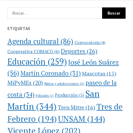
ETIQUETAS
Agenda cultural
(86)
Convocatoria
(4)
Deportes
(26)
Cooperativa COMACO
(6)
Educación
(259)
José León Suárez
(56)
Martín Coronado
(31)
Mascotas
(15)
paseo de la
MiPyMEs
(20)
Niños y adolescentes
(2)
San
costa
(34)
Producción
(5)
Policiales
(1)
Martín
(344)
Tres de
Tren Mitre
(16)
Febrero
(194)
UNSAM
(144)
Vicente López
(202)