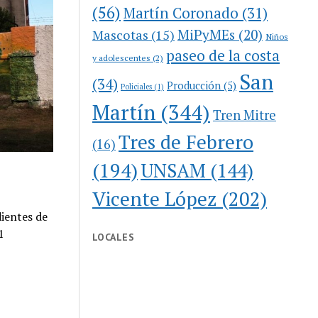
(56)
Martín Coronado
(31)
MiPyMEs
(20)
Mascotas
(15)
Niños
paseo de la costa
y adolescentes
(2)
San
(34)
Producción
(5)
Policiales
(1)
Martín
(344)
Tren Mitre
Tres de Febrero
(16)
(194)
UNSAM
(144)
Vicente López
(202)
dientes de
1
LOCALES