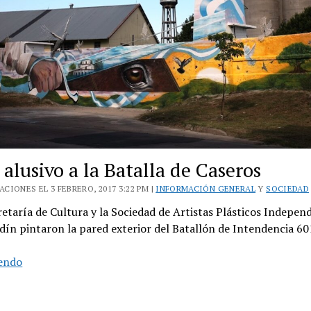
alusivo a la Batalla de Caseros
CIONES EL 3 FEBRERO, 2017 3:22 PM |
INFORMACIÓN GENERAL
Y
SOCIEDAD
etaría de Cultura y la Sociedad de Artistas Plásticos Indepen
dín pintaron la pared exterior del Batallón de Intendencia 60
Mural
yendo
alusivo
a