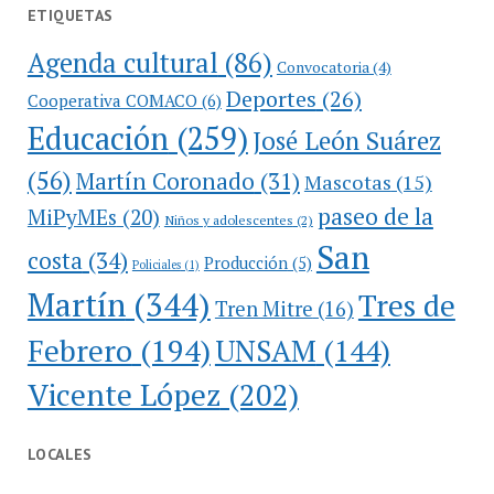
ETIQUETAS
Agenda cultural
(86)
Convocatoria
(4)
Deportes
(26)
Cooperativa COMACO
(6)
Educación
(259)
José León Suárez
(56)
Martín Coronado
(31)
Mascotas
(15)
paseo de la
MiPyMEs
(20)
Niños y adolescentes
(2)
San
costa
(34)
Producción
(5)
Policiales
(1)
Martín
(344)
Tres de
Tren Mitre
(16)
Febrero
(194)
UNSAM
(144)
Vicente López
(202)
LOCALES