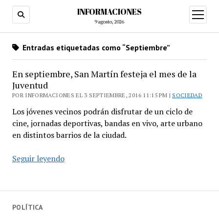
INFORMACIONES
abrir
menú
9 agosto, 2026
Entradas etiquetadas como “Septiembre”
En septiembre, San Martín festeja el mes de la
Juventud
POR INFORMACIONES EL 3 SEPTIEMBRE, 2016 11:15 PM |
SOCIEDAD
Los jóvenes vecinos podrán disfrutar de un ciclo de
cine, jornadas deportivas, bandas en vivo, arte urbano
en distintos barrios de la ciudad.
En
Seguir leyendo
septiembre,
San
Martín
festeja
POLÍTICA
el