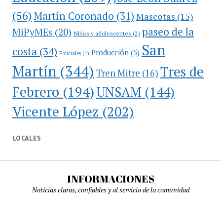
(56)
Martín Coronado
(31)
Mascotas
(15)
paseo de la
MiPyMEs
(20)
Niños y adolescentes
(2)
San
costa
(34)
Producción
(5)
Policiales
(1)
Martín
(344)
Tres de
Tren Mitre
(16)
Febrero
(194)
UNSAM
(144)
Vicente López
(202)
LOCALES
INFORMACIONES
Noticias claras, confiables y al servicio de la comunidad