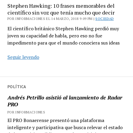
Stephen Hawking: 10 frases memorables del
científico sin voz que tenía mucho que decir
POR INFORMACIONES EL 14 MARZO, 2018 9:09 PM |
SOCIEDAD
El científico británico Stephen Hawking perdió muy
joven su capacidad de habla, pero eso no fue
impedimento para que el mundo conociera sus ideas
Stephen
Seguir leyendo
Hawking:
10
frases
memorables
POLÍTICA
del
Andrés Petrillo asistió al lanzamiento de Radar
científico
PRO
sin
POR INFORMACIONES
voz
El PRO Bonaerense presentó una plataforma
que
inteligente y participativa que busca relevar el estado
tenía