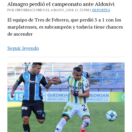
Almagro perdió el campeonato ante Aldosivi
POR INFORMACIONES EL 4 MAYO, 2018 11:33 PM |
DEPORTES
El equipo de Tres de Febrero, que perdió 3 a 1 con los
marplatenses, es subcampeón y todavía tiene chances
de ascender
Almagro
Seguir leyendo
perdió
el
campeonato
ante
Aldosivi