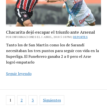
la
ilusión
de
la
permanencia
Chacarita dejó escapar el triunfo ante Arsenal
POR INFORMACIONES EL 1 ABRIL, 2018 5:18 PM |
DEPORTES
Tanto los de San Martín como los de Sarandí
necesitaban los tres puntos para seguir con vida en la
Superliga. El Funebrero ganaba 2 a 0 pero el Arse
logró empatarlo
Chacarita
Seguir leyendo
dejó
escapar
el
triunfo
Paginación
1
2
3
Siguientes
ante
de