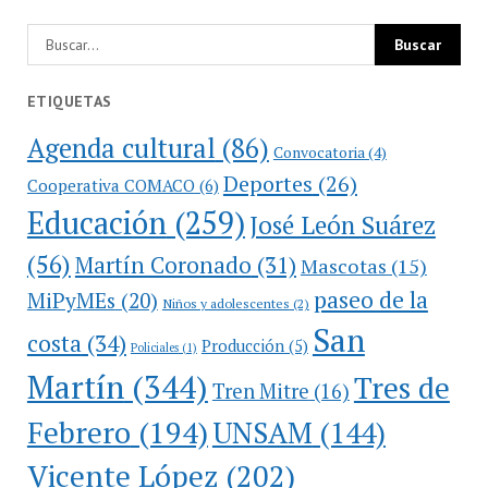
ETIQUETAS
Agenda cultural
(86)
Convocatoria
(4)
Deportes
(26)
Cooperativa COMACO
(6)
Educación
(259)
José León Suárez
(56)
Martín Coronado
(31)
Mascotas
(15)
paseo de la
MiPyMEs
(20)
Niños y adolescentes
(2)
San
costa
(34)
Producción
(5)
Policiales
(1)
Martín
(344)
Tres de
Tren Mitre
(16)
Febrero
(194)
UNSAM
(144)
Vicente López
(202)