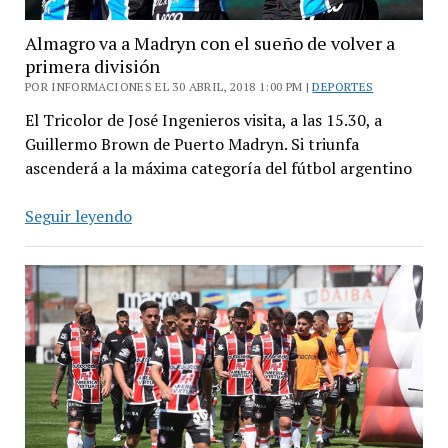
Almagro va a Madryn con el sueño de volver a
primera división
POR INFORMACIONES EL 30 ABRIL, 2018 1:00 PM |
DEPORTES
El Tricolor de José Ingenieros visita, a las 15.30, a
Guillermo Brown de Puerto Madryn. Si triunfa
ascenderá a la máxima categoría del fútbol argentino
Almagro
Seguir leyendo
va
a
Madryn
con
el
sueño
de
volver
a