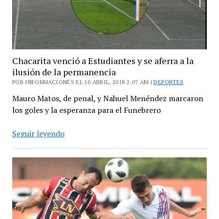
Chacarita venció a Estudiantes y se aferra a la
ilusión de la permanencia
POR INFORMACIONES EL 10 ABRIL, 2018 2:07 AM |
DEPORTES
Mauro Matos, de penal, y Nahuel Menéndez marcaron
los goles y la esperanza para el Funebrero
Chacarita
Seguir leyendo
venció
a
Estudiantes
y
se
aferra
a