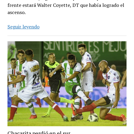
frente estará Walter Coyette, DT que había logrado el
ascenso.
Chacarita
Seguir leyendo
se
despide
de
la
categoría
ante
San
Martín
de
San
Juan
Chacarita perdió en el sur