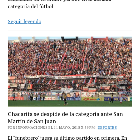
categoría del fútbol
Chacarita
Seguir leyendo
se
despidió
de
Primera
con
una
goleada
en
contra
Chacarita se despide de la categoría ante San
Martín de San Juan
POR INFORMACIONES EL 11 MAYO, 2018 3:39 PM |
DEPORTES
El "funebrero" juega su último partido en primera. En