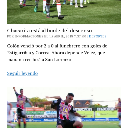
primera
división
Chacarita está al borde del descenso
POR INFORMACIONES EL 15 ABRIL, 2018 7:37 PM |
DEPORTES
Colón venció por 2 a 0 al funebrero con goles de
Estigarribia y Correa. Ahora depende Velez, que
mañana recibirá a San Lorenzo
Chacarita
Seguir leyendo
está
al
borde
del
descenso