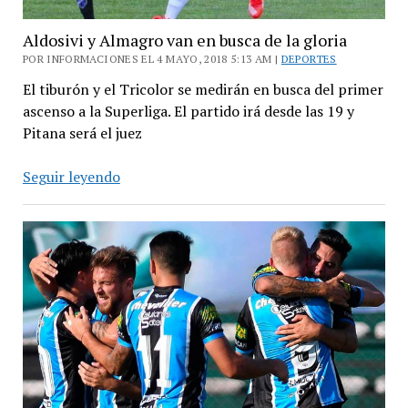
Aldosivi y Almagro van en busca de la gloria
POR INFORMACIONES EL 4 MAYO, 2018 5:13 AM |
DEPORTES
El tiburón y el Tricolor se medirán en busca del primer
ascenso a la Superliga. El partido irá desde las 19 y
Pitana será el juez
Aldosivi
Seguir leyendo
y
Almagro
van
en
busca
de
la
gloria