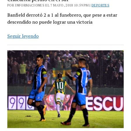
POR INFORMACIONES EL 7 MAYO, 2018 10:59 PM |
DEPORTES
Banfield derrotó 2 a 1 al funebrero, que pese a estar
descendido no puede lograr una victoria
Chacarita
Seguir leyendo
perdió
en
el
sur