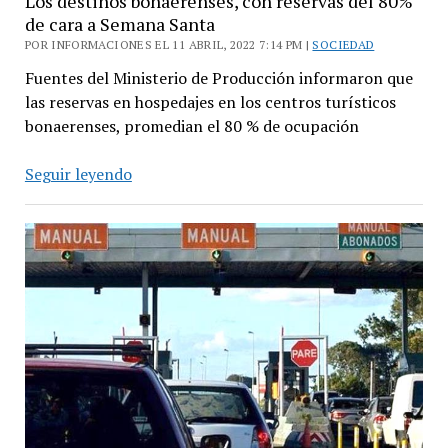
Los destinos bonaerenses, con reservas del 80%
de cara a Semana Santa
POR INFORMACIONES EL 11 ABRIL, 2022 7:14 PM |
SOCIEDAD
Fuentes del Ministerio de Producción informaron que
las reservas en hospedajes en los centros turísticos
bonaerenses, promedian el 80 % de ocupación
Los
Seguir leyendo
destinos
bonaerenses,
con
reservas
del
80%
de
cara
a
Semana
Santa