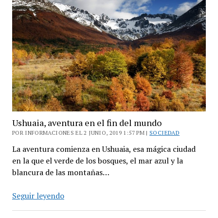
“Fiesta
Solar”
para
el
eclipse
del
2
de
julio
Ushuaia, aventura en el fin del mundo
POR INFORMACIONES EL 2 JUNIO, 2019 1:57 PM |
SOCIEDAD
La aventura comienza en Ushuaia, esa mágica ciudad
en la que el verde de los bosques, el mar azul y la
blancura de las montañas…
Ushuaia,
Seguir leyendo
aventura