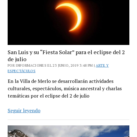
San Luis y su “Fiesta Solar” para el eclipse del 2
de julio
POR INFORMACIONES EL 23 JUNIO, 2019 3:48 PM |
ARTE Y
ESPECTÁCULOS
En la Villa de Merlo se desarrollarán actividades
culturales, espectáculos, música ancestral y charlas
temáticas por el eclipse del 2 de julio
San
Seguir leyendo
Luis
y
su