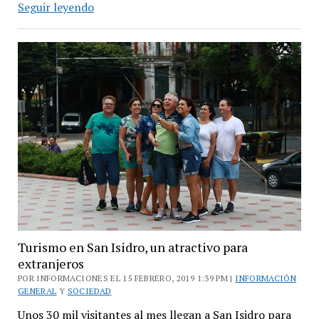
UNSAM
Seguir leyendo
recibe
al
Encuentro
Regional
de
Estudiantes
de
Turismo
Turismo en San Isidro, un atractivo para
extranjeros
POR INFORMACIONES EL 15 FEBRERO, 2019 1:39 PM |
INFORMACIÓN
GENERAL
Y
SOCIEDAD
Unos 30 mil visitantes al mes llegan a San Isidro para