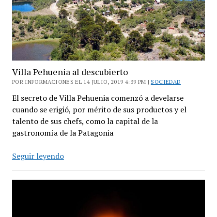
de
semana
largo
Villa Pehuenia al descubierto
POR INFORMACIONES EL 14 JULIO, 2019 4:39 PM |
SOCIEDAD
El secreto de Villa Pehuenia comenzó a develarse
cuando se erigió, por mérito de sus productos y el
talento de sus chefs, como la capital de la
gastronomía de la Patagonia
Villa
Seguir leyendo
Pehuenia
al
descubierto