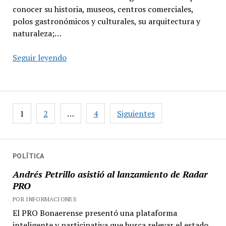
conocer su historia, museos, centros comerciales,
polos gastronómicos y culturales, su arquitectura y
naturaleza;…
Turismo
Seguir leyendo
en
San
Isidro,
un
Paginación
1
2
…
4
Siguientes
atractivo
de
para
entradas
extranjeros
POLÍTICA
Andrés Petrillo asistió al lanzamiento de Radar
PRO
POR INFORMACIONES
El PRO Bonaerense presentó una plataforma
inteligente y participativa que busca relevar el estado