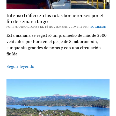
Intenso tráfico en las rutas bonaerenses por el
fin de semana largo
POR INFORMACIONES EL 16 NOVIEMBRE, 2019 1:11 PM |
SOCIEDAD
Esta mañana se registró un promedio de más de 2500
vehículos por hora en el peaje de Samborombón,
aunque sin grandes demoras y con una circulación
fluída
Intenso
Seguir leyendo
tráfico
en
las
rutas
bonaerenses
por
el
fin