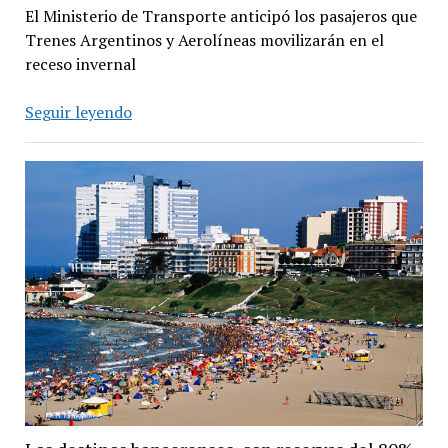
El Ministerio de Transporte anticipó los pasajeros que
Trenes Argentinos y Aerolíneas movilizarán en el
receso invernal
Vacaciones
Seguir leyendo
de
invierno:
trenes
y
aviones
con
650
mil
pasajeros