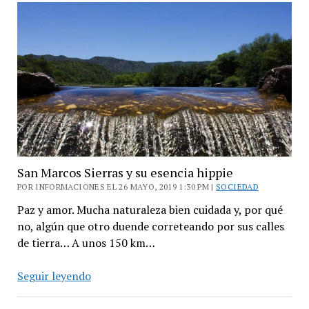
en
el
fin
del
mundo
San Marcos Sierras y su esencia hippie
POR INFORMACIONES EL 26 MAYO, 2019 1:30 PM |
SOCIEDAD
Paz y amor. Mucha naturaleza bien cuidada y, por qué
no, algún que otro duende correteando por sus calles
de tierra… A unos 150 km…
San
Seguir leyendo
Marcos
Sierras