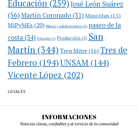
Educación
(259)
José León Suárez
(56)
Martín Coronado
(31)
Mascotas
(15)
paseo de la
MiPyMEs
(20)
Niños y adolescentes
(2)
San
costa
(34)
Producción
(5)
Policiales
(1)
Martín
(344)
Tres de
Tren Mitre
(16)
Febrero
(194)
UNSAM
(144)
Vicente López
(202)
LOCALES
INFORMACIONES
Noticias claras, confiables y al servicio de la comunidad