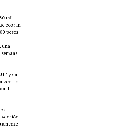
30 mil
que cobran
500 pesos.
, una
a semana
2017 y en
an con 15
ional
los
ubvención
untamente