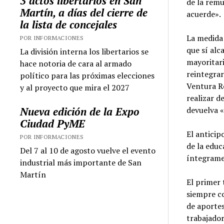
3 actos libertarios en San
de la remu
Martín, a días del cierre de
acuerde».
la lista de concejales
La medida 
POR INFORMACIONES
que sí alc
La división interna los libertarios se
mayoritari
hace notoria de cara al armado
reintegrar
político para las próximas elecciones
Ventura R
y al proyecto que mira el 2027
realizar d
Nueva edición de la Expo
devuelva 
Ciudad PyME
El anticip
POR INFORMACIONES
de la educ
Del 7 al 10 de agosto vuelve el evento
íntegramen
industrial más importante de San
Martín
El primer 
siempre co
de aportes
trabajado