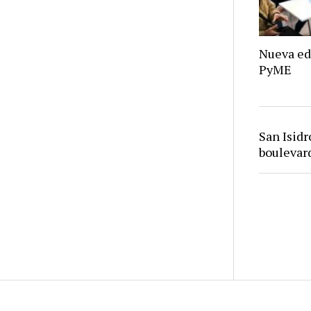
Nueva ed
PyME
San Isid
bouleva