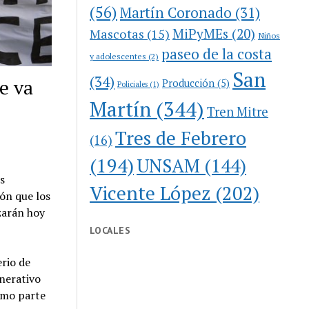
(56)
Martín Coronado
(31)
MiPyMEs
(20)
Mascotas
(15)
Niños
paseo de la costa
y adolescentes
(2)
San
(34)
e va
Producción
(5)
Policiales
(1)
Martín
(344)
Tren Mitre
Tres de Febrero
(16)
(194)
UNSAM
(144)
s
Vicente López
(202)
ón que los
zarán hoy
LOCALES
erio de
nerativo
omo parte