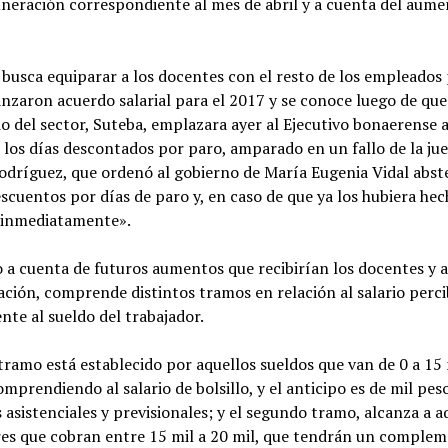
neración correspondiente al mes de abril y a cuenta del aume
busca equiparar a los docentes con el resto de los empleados
anzaron acuerdo salarial para el 2017 y se conoce luego de que
o del sector, Suteba, emplazara ayer al Ejecutivo bonaerense 
 los días descontados por paro, amparado en un fallo de la ju
odríguez, que ordenó al gobierno de María Eugenia Vidal abst
escuentos por días de paro y, en caso de que ya los hubiera hec
«inmediatamente».
o a cuenta de futuros aumentos que recibirían los docentes y a
ación, comprende distintos tramos en relación al salario perci
te al sueldo del trabajador.
tramo está establecido por aquellos sueldos que van de 0 a 15 
mprendiendo al salario de bolsillo, y el anticipo es de mil pes
 asistenciales y previsionales; y el segundo tramo, alcanza a a
res que cobran entre 15 mil a 20 mil, que tendrán un comple