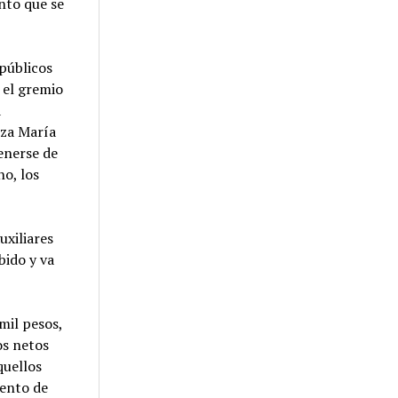
nto que se
 públicos
 el gremio
a
eza María
enerse de
ho, los
uxiliares
bido y va
mil pesos,
os netos
quellos
mento de