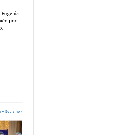
a Eugenia
bién por
o.
a y Gobierno »