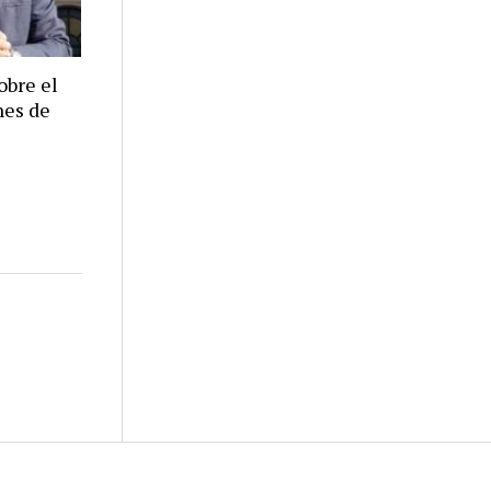
obre el
nes de