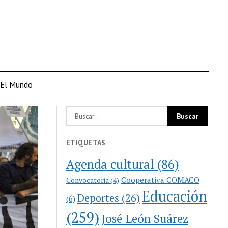
El Mundo
ETIQUETAS
Agenda cultural
(86)
Cooperativa COMACO
Convocatoria
(4)
Educación
Deportes
(26)
(6)
(259)
José León Suárez