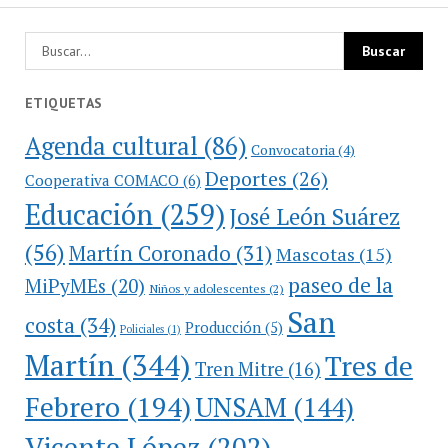
ETIQUETAS
Agenda cultural
(86)
Convocatoria
(4)
Deportes
(26)
Cooperativa COMACO
(6)
Educación
(259)
José León Suárez
(56)
Martín Coronado
(31)
Mascotas
(15)
paseo de la
MiPyMEs
(20)
Niños y adolescentes
(2)
San
costa
(34)
Producción
(5)
Policiales
(1)
Martín
(344)
Tres de
Tren Mitre
(16)
Febrero
(194)
UNSAM
(144)
Vicente López
(202)