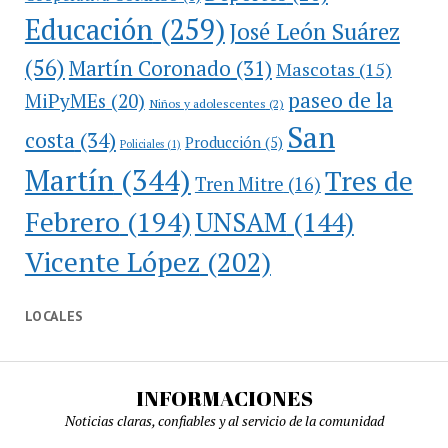
Educación
(259)
José León Suárez
(56)
Martín Coronado
(31)
Mascotas
(15)
paseo de la
MiPyMEs
(20)
Niños y adolescentes
(2)
San
costa
(34)
Producción
(5)
Policiales
(1)
Martín
(344)
Tres de
Tren Mitre
(16)
Febrero
(194)
UNSAM
(144)
Vicente López
(202)
LOCALES
INFORMACIONES
Noticias claras, confiables y al servicio de la comunidad