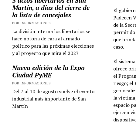
3 actos libertarios en San
Martín, a días del cierre de
El gobiern
la lista de concejales
Padecen Vi
POR INFORMACIONES
de la Secr
La división interna los libertarios se
permitido 
hace notoria de cara al armado
que brind
político para las próximas elecciones
caso.
y al proyecto que mira el 2027
El sistema
Nueva edición de la Expo
ofrece ori
Ciudad PyME
el Program
riesgo; el
POR INFORMACIONES
geolocaliz
Del 7 al 10 de agosto vuelve el evento
la víctima
industrial más importante de San
espacio pa
Martín
ejercen vi
dispositiv