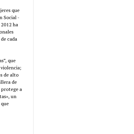
jeres que
n Social -
n 2012 ha
ionales
 de cada
as”, que
 violencia;
s de alto
llera de
e protege a
tas», un
 que
s