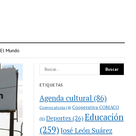
El Mundo
ETIQUETAS
Agenda cultural
(86)
Cooperativa COMACO
Convocatoria
(4)
Educación
Deportes
(26)
(6)
(259)
José León Suárez