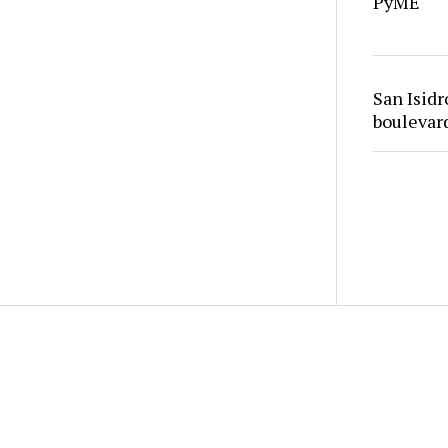
PyME
San Isid
bouleva