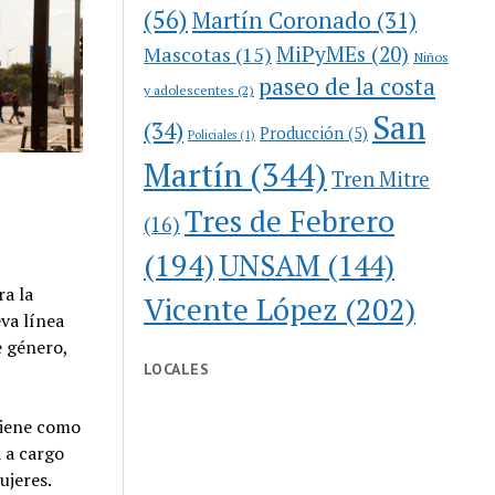
(56)
Martín Coronado
(31)
MiPyMEs
(20)
Mascotas
(15)
Niños
paseo de la costa
y adolescentes
(2)
San
(34)
Producción
(5)
Policiales
(1)
Martín
(344)
Tren Mitre
Tres de Febrero
(16)
(194)
UNSAM
(144)
ra la
Vicente López
(202)
va línea
e género,
LOCALES
tiene como
á a cargo
ujeres.