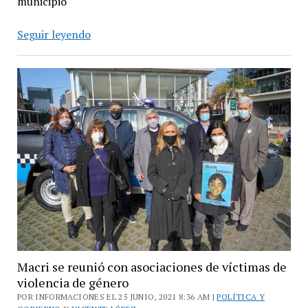
municipio
Boulogne:
Seguir leyendo
operativos
de
seguridad
en
la
vía
pública
Macri se reunió con asociaciones de víctimas de
violencia de género
POR INFORMACIONES EL 25 JUNIO, 2021 8:36 AM |
POLÍTICA Y