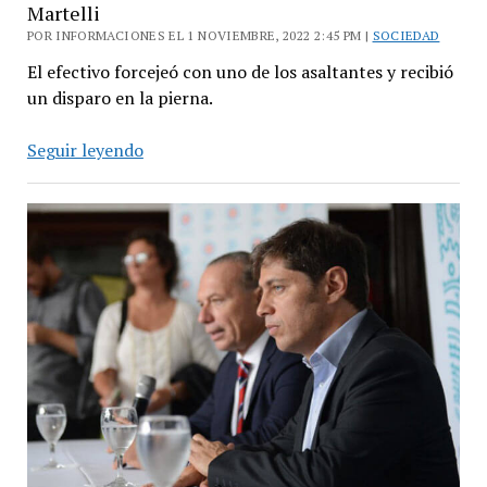
Martelli
POR INFORMACIONES EL 1 NOVIEMBRE, 2022 2:45 PM |
SOCIEDAD
El efectivo forcejeó con uno de los asaltantes y recibió
un disparo en la pierna.
Intento
Seguir leyendo
de
robo
a
policía
porteño
en
Villa
Martelli