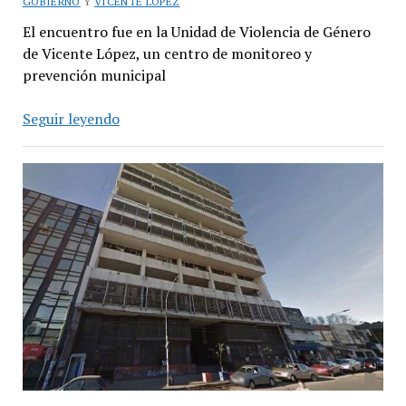
GOBIERNO
Y
VICENTE LÓPEZ
El encuentro fue en la Unidad de Violencia de Género
de Vicente López, un centro de monitoreo y
prevención municipal
Macri
Seguir leyendo
se
reunió
con
asociaciones
de
víctimas
de
violencia
de
género