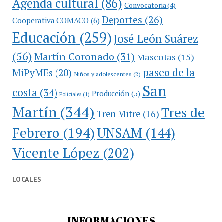
Agenda cultural
(86)
Convocatoria
(4)
Deportes
(26)
Cooperativa COMACO
(6)
Educación
(259)
José León Suárez
(56)
Martín Coronado
(31)
Mascotas
(15)
paseo de la
MiPyMEs
(20)
Niños y adolescentes
(2)
San
costa
(34)
Producción
(5)
Policiales
(1)
Martín
(344)
Tres de
Tren Mitre
(16)
Febrero
(194)
UNSAM
(144)
Vicente López
(202)
LOCALES
INFORMACIONES