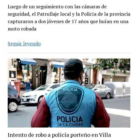
Luego de un seguimiento con las cámaras de
seguridad, el Patrullaje local y la Policía de la provincia
capturaron a dos jóvenes de 17 años que huían en una
moto robada
Dos
Seguir leyendo
menores
detenidos
en
San
Isidro
tras
una
persecución
Intento de robo a policía porteño en Villa