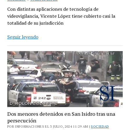
Con distintas aplicaciones de tecnología de
videovigilancia, Vicente López tiene cubierto casi la
totalidad de su jurisdicción
Soledad
Seguir leyendo
Martínez:
“ya
tenemos
el
85%
de
nuestro
territorio
videovigilado”
Dos menores detenidos en San Isidro tras una
persecución
POR INFORMACIONES EL 3 JULIO, 2024 11:29 AM |
SOCIEDAD