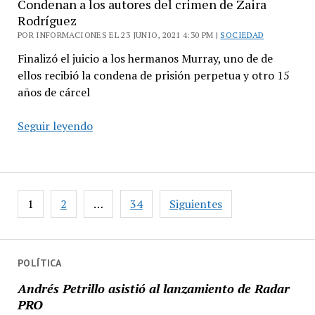
Condenan a los autores del crimen de Zaira
Rodríguez
POR INFORMACIONES EL 23 JUNIO, 2021 4:30 PM |
SOCIEDAD
Finalizó el juicio a los hermanos Murray, uno de de
ellos recibió la condena de prisión perpetua y otro 15
años de cárcel
Condenan
Seguir leyendo
a
los
autores
del
Paginación
1
2
…
34
Siguientes
crimen
de
de
entradas
Zaira
Rodríguez
POLÍTICA
Andrés Petrillo asistió al lanzamiento de Radar
PRO