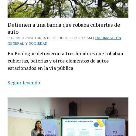
Detienen a una banda que robaba cubiertas de
auto
POR INFORMACIONES EL 16 JULIO, 2022 8:13 AM |
INFORMACIÓN
GENERAL
Y
SOCIEDAD
En Boulogne detuvieron a tres hombres que robaban
cubiertas, baterias y otros elementos de autos
estacionados en la vía pública
Detienen
Seguir leyendo
a
una
banda
que
robaba
cubiertas
de