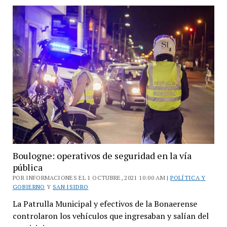
el
anillo
digital
de
CABA
hacia
Tres
de
Febrero
Boulogne: operativos de seguridad en la vía
pública
POR INFORMACIONES EL 1 OCTUBRE, 2021 10:00 AM |
POLÍTICA Y
GOBIERNO
Y
SAN ISIDRO
La Patrulla Municipal y efectivos de la Bonaerense
controlaron los vehículos que ingresaban y salían del