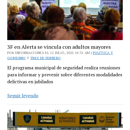
auto
3F en Alerta se vincula con adultos mayores
POR INFORMACIONES EL 12 JULIO, 2022 10:31 AM |
POLÍTICA Y
GOBIERNO
Y
TRES DE FEBRERO
El programa municipal de seguridad realiza reuniones
para informar y prevenir sobre diferentes modalidades
delictivas en jubilados
3F
Seguir leyendo
en
Alerta
se
vincula