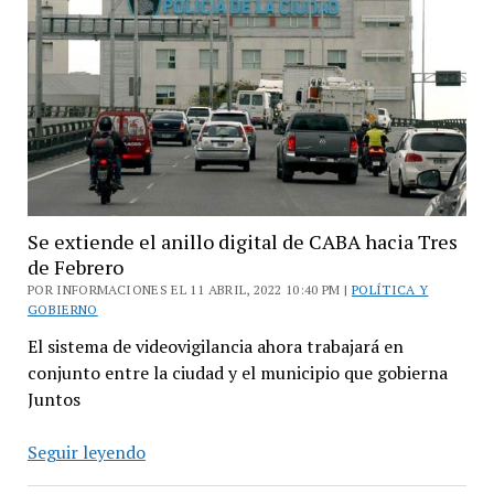
con
adultos
mayores
Se extiende el anillo digital de CABA hacia Tres
de Febrero
POR INFORMACIONES EL 11 ABRIL, 2022 10:40 PM |
POLÍTICA Y
GOBIERNO
El sistema de videovigilancia ahora trabajará en
conjunto entre la ciudad y el municipio que gobierna
Juntos
Se
Seguir leyendo
extiende