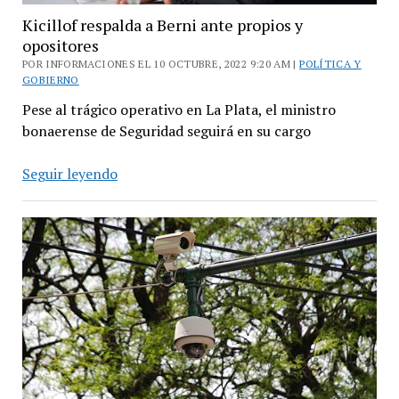
Kicillof respalda a Berni ante propios y
opositores
POR INFORMACIONES EL 10 OCTUBRE, 2022 9:20 AM |
POLÍTICA Y
GOBIERNO
Pese al trágico operativo en La Plata, el ministro
bonaerense de Seguridad seguirá en su cargo
Kicillof
Seguir leyendo
respalda
a
Berni
ante
propios
y
opositores