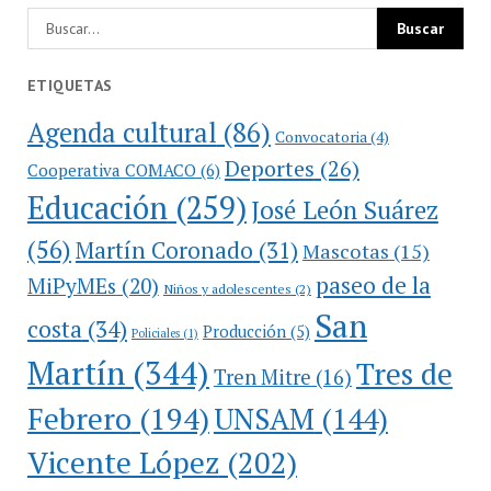
ETIQUETAS
Agenda cultural
(86)
Convocatoria
(4)
Deportes
(26)
Cooperativa COMACO
(6)
Educación
(259)
José León Suárez
(56)
Martín Coronado
(31)
Mascotas
(15)
paseo de la
MiPyMEs
(20)
Niños y adolescentes
(2)
San
costa
(34)
Producción
(5)
Policiales
(1)
Martín
(344)
Tres de
Tren Mitre
(16)
Febrero
(194)
UNSAM
(144)
Vicente López
(202)