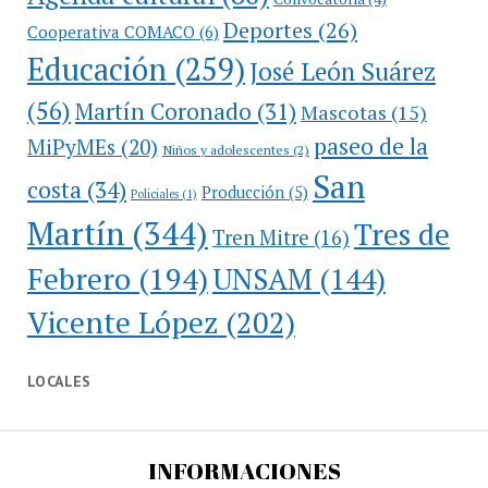
Deportes
(26)
Cooperativa COMACO
(6)
Educación
(259)
José León Suárez
(56)
Martín Coronado
(31)
Mascotas
(15)
paseo de la
MiPyMEs
(20)
Niños y adolescentes
(2)
San
costa
(34)
Producción
(5)
Policiales
(1)
Martín
(344)
Tres de
Tren Mitre
(16)
Febrero
(194)
UNSAM
(144)
Vicente López
(202)
LOCALES
INFORMACIONES