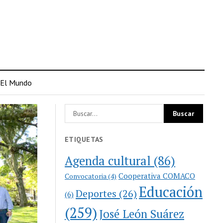
El Mundo
ETIQUETAS
Agenda cultural
(86)
Cooperativa COMACO
Convocatoria
(4)
Educación
Deportes
(26)
(6)
(259)
José León Suárez