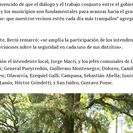
vencido de que el diálogo y el trabajo conjunto entre el gobi
 y los municipios son fundamentales para avanzar hacia el gra
e: que nuestros vecinos estén cada día más tranquilos” agreg
te, Berni remarcó: «se amplía la participación de los intenden
cisiones sobre la seguridad en cada uno de sus distritos».
ión el intendente local, Jorge Macri, y los jefes comunales de L
ro; General Pueyrredón, Guillermo Montenegro; Dolores, Cami
n; Olavarría, Ezequiel Galli; Campana, Sebastián Abella; Juní
Lanús, Héctor Grindetti, y San Isidro, Gustavo Posse.