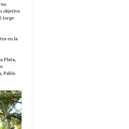
erno
n objetivo
ó Jorge
tes en la
a Plata,
lo
n, Pablo