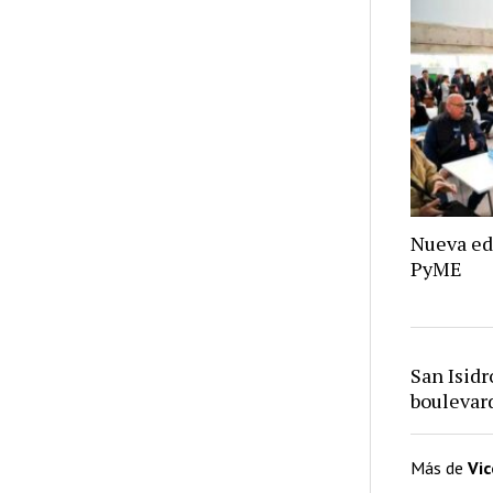
Nueva ed
PyME
San Isid
bouleva
Más de
Vi