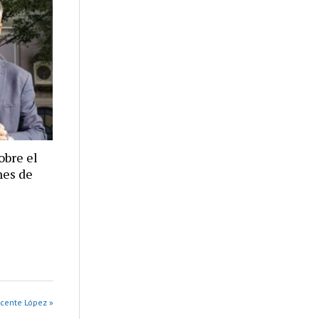
obre el
nes de
cente López »