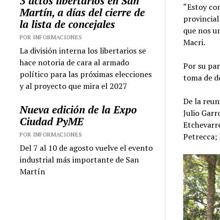
3 actos libertarios en San
“Estoy con
Martín, a días del cierre de
provincial
la lista de concejales
que nos un
POR INFORMACIONES
Macri.
La división interna los libertarios se
hace notoria de cara al armado
Por su par
político para las próximas elecciones
toma de de
y al proyecto que mira el 2027
De la reun
Nueva edición de la Expo
Julio Gar
Ciudad PyME
Etchevarre
POR INFORMACIONES
Petrecca; 
Del 7 al 10 de agosto vuelve el evento
industrial más importante de San
Martín