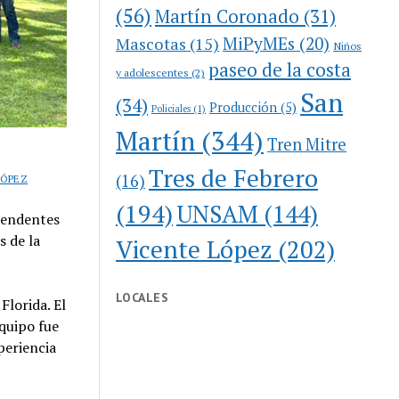
(56)
Martín Coronado
(31)
MiPyMEs
(20)
Mascotas
(15)
Niños
paseo de la costa
y adolescentes
(2)
San
(34)
Producción
(5)
Policiales
(1)
Martín
(344)
Tren Mitre
Tres de Febrero
(16)
LÓPEZ
(194)
UNSAM
(144)
ntendentes
s de la
Vicente López
(202)
LOCALES
Florida. El
equipo fue
periencia