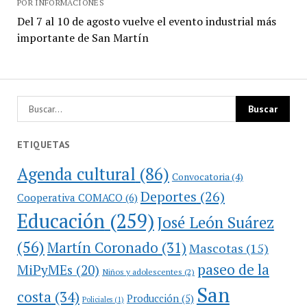
POR INFORMACIONES
Del 7 al 10 de agosto vuelve el evento industrial más
importante de San Martín
ETIQUETAS
Agenda cultural
(86)
Convocatoria
(4)
Deportes
(26)
Cooperativa COMACO
(6)
Educación
(259)
José León Suárez
(56)
Martín Coronado
(31)
Mascotas
(15)
paseo de la
MiPyMEs
(20)
Niños y adolescentes
(2)
San
costa
(34)
Producción
(5)
Policiales
(1)