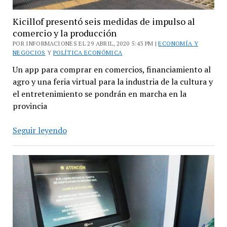
Kicillof presentó seis medidas de impulso al
comercio y la producción
POR INFORMACIONES EL 29 ABRIL, 2020 5:43 PM |
ECONOMÍA Y
NEGOCIOS
Y
POLÍTICA ECONÓMICA
Un app para comprar en comercios, financiamiento al
agro y una feria virtual para la industria de la cultura y
el entretenimiento se pondrán en marcha en la
provincia
Kicillof
Seguir leyendo
presentó
seis
medidas
de
impulso
al
comercio