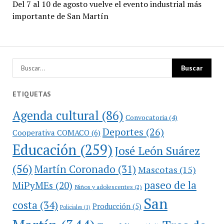
Del 7 al 10 de agosto vuelve el evento industrial más
importante de San Martín
ETIQUETAS
Agenda cultural
(86)
Convocatoria
(4)
Deportes
(26)
Cooperativa COMACO
(6)
Educación
(259)
José León Suárez
(56)
Martín Coronado
(31)
Mascotas
(15)
paseo de la
MiPyMEs
(20)
Niños y adolescentes
(2)
San
costa
(34)
Producción
(5)
Policiales
(1)