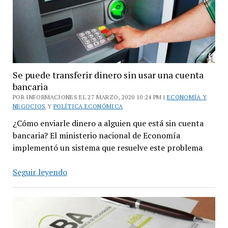
y
la
producción
Se puede transferir dinero sin usar una cuenta
bancaria
POR INFORMACIONES EL 27 MARZO, 2020 10:24 PM |
ECONOMÍA Y
NEGOCIOS
Y
POLÍTICA ECONÓMICA
¿Cómo enviarle dinero a alguien que está sin cuenta
bancaria? El ministerio nacional de Economía
implementó un sistema que resuelve este problema
Se
Seguir leyendo
puede
transferir
dinero
sin