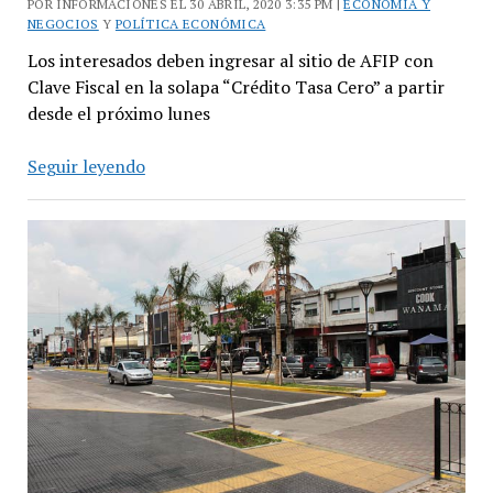
POR INFORMACIONES EL 30 ABRIL, 2020 3:35 PM |
ECONOMÍA Y
NEGOCIOS
Y
POLÍTICA ECONÓMICA
Los interesados deben ingresar al sitio de AFIP con
Clave Fiscal en la solapa “Crédito Tasa Cero” a partir
desde el próximo lunes
Monotributistas
Seguir leyendo
y
autónomos:
cómo
gestionar
el
crédito
a
tasa
cero