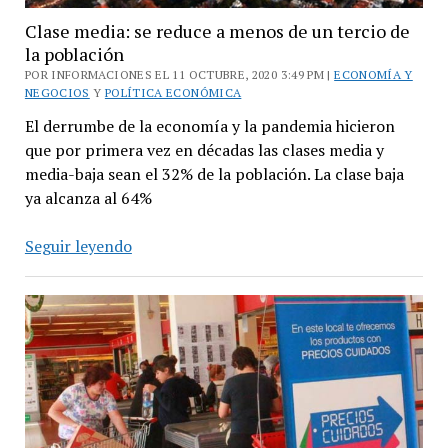
los
Clase media: se reduce a menos de un tercio de
bolsillos”
la población
POR INFORMACIONES EL 11 OCTUBRE, 2020 3:49 PM |
ECONOMÍA Y
NEGOCIOS
Y
POLÍTICA ECONÓMICA
El derrumbe de la economía y la pandemia hicieron
que por primera vez en décadas las clases media y
media-baja sean el 32% de la población. La clase baja
ya alcanza al 64%
Clase
Seguir leyendo
media:
se
reduce
a
menos
de
un
tercio