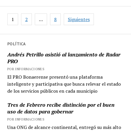
piden
prórroga
de
Paginación
1
2
…
8
Siguientes
vencimientos
de
impositivos
entradas
POLÍTICA
Andrés Petrillo asistió al lanzamiento de Radar
PRO
POR INFORMACIONES
El PRO Bonaerense presentó una plataforma
inteligente y participativa que busca relevar el estado
de los servicios públicos en cada municipio
Tres de Febrero recibe distinción por el buen
uso de datos para gobernar
POR INFORMACIONES
Una ONG de alcance continental, entregó su más alto