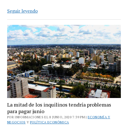
Estado
Seguir leyendo
y
productividad,
motores
de
la
pospandemia;
indicaron
desde
la
SIDI
La mitad de los inquilinos tendría problemas
para pagar junio
POR INFORMACIONES EL 8 JUNIO, 2020 7:39 PM |
ECONOMÍA Y
NEGOCIOS
Y
POLÍTICA ECONÓMICA