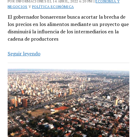
POR INFORMACIONES EL 14 ABRIL, 2022 6:20 PM |
ECONOMÍA Y
NEGOCIOS
Y
POLÍTICA ECONÓMICA
El gobernador bonaerense busca acortar la brecha de
los precios en los alimentos mediante un proyecto que
disminuirá la influencia de los intermediarios en la
cadena de productores
Kicillof:
Seguir leyendo
“hay
que
hacer
valer
la
presencia
del
Estado
defendiendo
y
cuidando