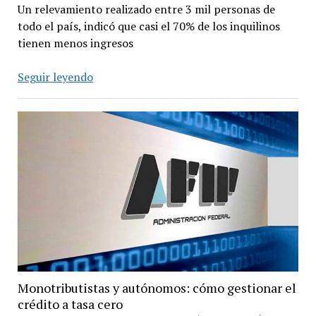
Un relevamiento realizado entre 3 mil personas de
todo el país, indicó que casi el 70% de los inquilinos
tienen menos ingresos
La
Seguir leyendo
mitad
de
los
inquilinos
tendría
problemas
para
pagar
junio
Monotributistas y autónomos: cómo gestionar el
crédito a tasa cero