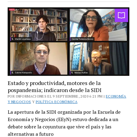
la
situación
crítica
de
los
hogares
inquilinos
Estado y productividad, motores de la
pospandemia; indicaron desde la SIDI
POR INFORMACIONES EL 9 SEPTIEMBRE, 2020 6:21 PM |
ECONOMÍA
Y NEGOCIOS
Y
POLÍTICA ECONÓMICA
La apertura de la SIDI organizada por la Escuela de
Economía y Negocios (EEyN) estuvo dedicada a un
debate sobre la coyuntura que vive el país y las
alternativas a futuro