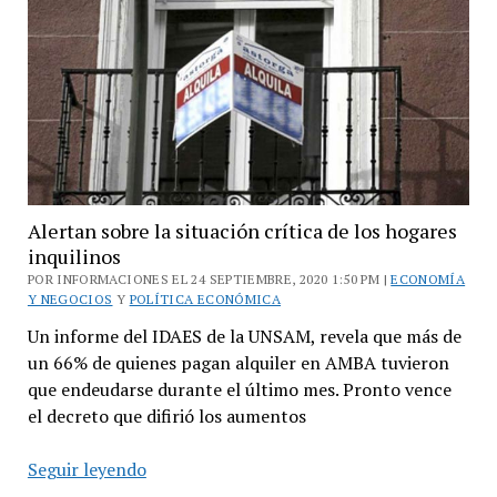
ampliar
los
productos
de
Precios
Cuidados
Alertan sobre la situación crítica de los hogares
inquilinos
POR INFORMACIONES EL 24 SEPTIEMBRE, 2020 1:50 PM |
ECONOMÍA
Y NEGOCIOS
Y
POLÍTICA ECONÓMICA
Un informe del IDAES de la UNSAM, revela que más de
un 66% de quienes pagan alquiler en AMBA tuvieron
que endeudarse durante el último mes. Pronto vence
el decreto que difirió los aumentos
Alertan
Seguir leyendo
sobre