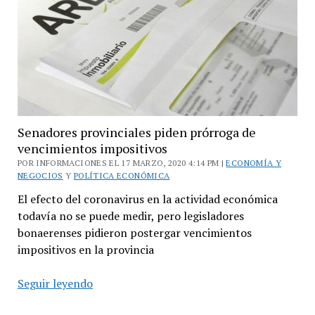
usar
una
cuenta
bancaria
Senadores provinciales piden prórroga de
vencimientos impositivos
POR INFORMACIONES EL 17 MARZO, 2020 4:14 PM |
ECONOMÍA Y
NEGOCIOS
Y
POLÍTICA ECONÓMICA
El efecto del coronavirus en la actividad económica
todavía no se puede medir, pero legisladores
bonaerenses pidieron postergar vencimientos
impositivos en la provincia
Senadores
Seguir leyendo
provinciales