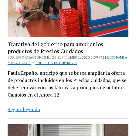
de
la
población
Tratativa del gobierno para ampliar los
productos de Precios Cuidados
POR INFORMACIONES EL 29 SEPTIEMBRE, 2020 2:59 PM |
ECONOMÍA
Y NEGOCIOS
Y
POLÍTICA ECONÓMICA
Paula Español anticipó que se busca ampliar la oferta
de productos incluidos en los Precios Cuidados, que se
debe renovar con las fábricas a principios de octubre.
Cambios en el Ahora 12
Tratativa
Seguir leyendo
del
gobierno
para