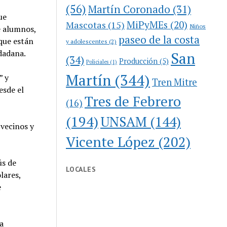
(56)
Martín Coronado
(31)
ue
MiPyMEs
(20)
Mascotas
(15)
Niños
ue alumnos,
paseo de la costa
 que están
y adolescentes
(2)
dadana.
San
(34)
Producción
(5)
Policiales
(1)
Martín
(344)
” y
Tren Mitre
esde el
Tres de Febrero
(16)
(194)
UNSAM
(144)
 vecinos y
Vicente López
(202)
ús de
LOCALES
lares,
e
la