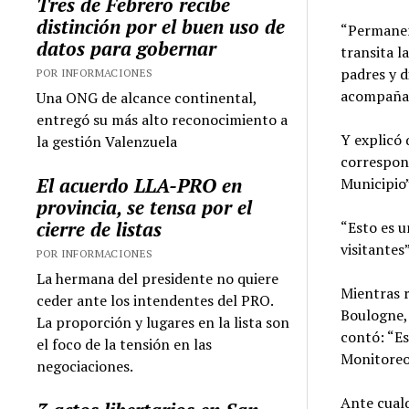
Tres de Febrero recibe
distinción por el buen uso de
“Permanen
datos para gobernar
transita l
padres y d
POR INFORMACIONES
acompañad
Una ONG de alcance continental,
entregó su más alto reconocimiento a
Y explicó 
la gestión Valenzuela
correspond
El acuerdo LLA-PRO en
Municipio”
provincia, se tensa por el
cierre de listas
“Esto es u
visitantes
POR INFORMACIONES
La hermana del presidente no quiere
Mientras r
ceder ante los intendentes del PRO.
Boulogne, 
La proporción y lugares en la lista son
contó: “E
el foco de la tensión en las
Monitoreo
negociaciones.
Ante cualq