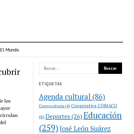
El Mundo
cubrir
ETIQUETAS
Agenda cultural
(86)
e los
Cooperativa COMACO
Convocatoria
(4)
mayor
Educación
 circulan
Deportes
(26)
(6)
del
(259)
José León Suárez