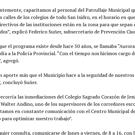
temente, capacitamos al personal del Patrullaje Municipal q
as calles de los colegios de todo San Isidro, en el horario en q
irectivos de las instituciones están en la zona para que sepan
os”, explicó Federico Suñer, subsecretario de Prevención Ciu
que el programa existe desde hace 30 años, se llamaba “Aurora
ía a la Policía Provincial. “Con el tiempo nos hicimos cargo d
, agregó.
n aporte más que el Municipio hace a la seguridad de nuestros
”, concluyó Suñer.
ecorría las inmediaciones del Colegio Sagrado Corazón de Jes
Walter Andino, uno de los supervisores de los corredores esco
stamos en constante comunicación con el Centro Municipal d
 para optimizar nuestro trabajo”.
uier consulta, comunicarse de lunes a viernes, de 8 a 16, con 