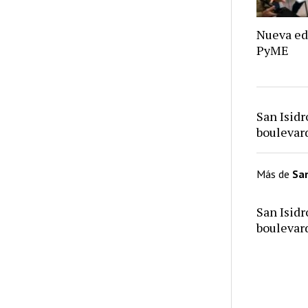
Nueva ed
PyME
San Isid
bouleva
Más de
San
San Isid
bouleva