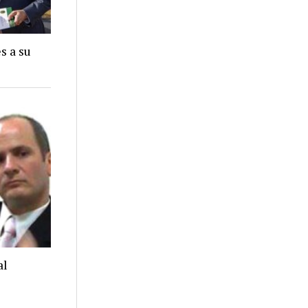
s a su
al