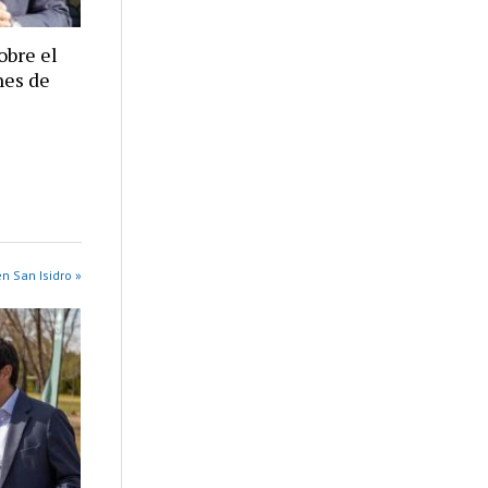
obre el
nes de
n San Isidro »